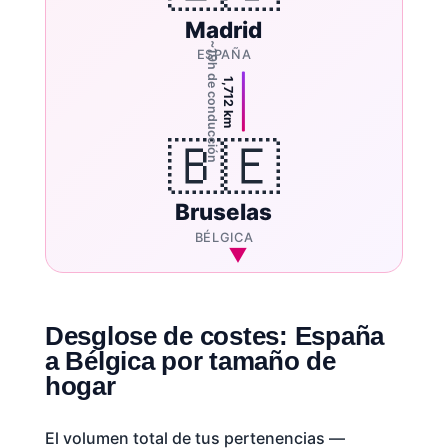
Madrid
~19h de conducción
ESPAÑA
1,712 km
🇧🇪
Bruselas
BÉLGICA
Desglose de costes: España
a Bélgica por tamaño de
hogar
El volumen total de tus pertenencias —