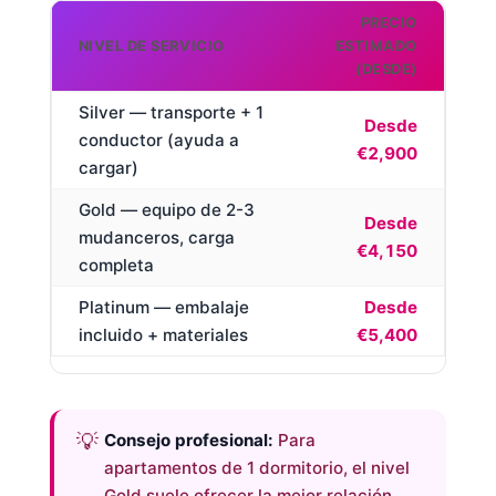
PRECIO
NIVEL DE SERVICIO
ESTIMADO
(DESDE)
Silver — transporte + 1
Desde
conductor (ayuda a
€2,900
cargar)
Gold — equipo de 2-3
Desde
mudanceros, carga
€4,150
completa
Platinum — embalaje
Desde
incluido + materiales
€5,400
Consejo profesional:
Para
apartamentos de 1 dormitorio, el nivel
Gold suele ofrecer la mejor relación