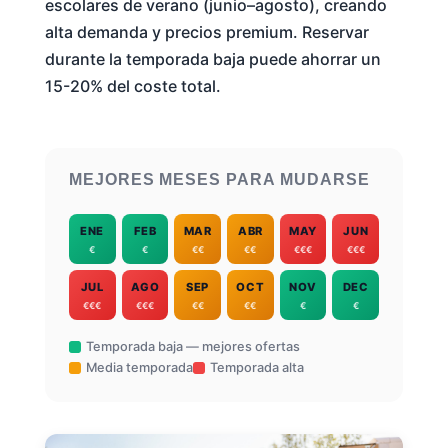
escolares de verano (junio–agosto), creando
alta demanda y precios premium. Reservar
durante la temporada baja puede ahorrar un
15-20% del coste total.
MEJORES MESES PARA MUDARSE
ENE
FEB
MAR
ABR
MAY
JUN
€
€
€€
€€
€€€
€€€
JUL
AGO
SEP
OCT
NOV
DEC
€€€
€€€
€€
€€
€
€
Temporada baja — mejores ofertas
Media temporada
Temporada alta