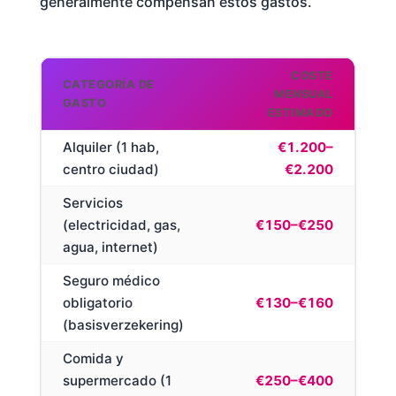
generalmente compensan estos gastos.
COSTE
CATEGORÍA DE
MENSUAL
GASTO
ESTIMADO
Alquiler (1 hab,
€1.200–
centro ciudad)
€2.200
Servicios
(electricidad, gas,
€150–€250
agua, internet)
Seguro médico
obligatorio
€130–€160
(basisverzekering)
Comida y
supermercado (1
€250–€400