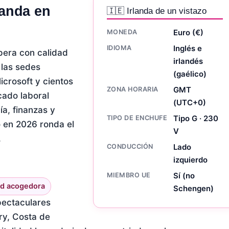
landa en
🇮🇪 Irlanda de un vistazo
MONEDA
Euro (€)
IDIOMA
Inglés e
pera con calidad
irlandés
 las sedes
(gaélico)
crosoft y cientos
ZONA HORARIA
GMT
cado laboral
(UTC+0)
a, finanzas y
TIPO DE ENCHUFE
Tipo G · 230
 en 2026 ronda el
V
.
CONDUCCIÓN
Lado
izquierdo
MIEMBRO UE
Sí (no
dad acogedora
Schengen)
pectaculares
ry, Costa de