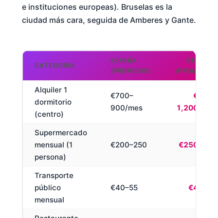
e instituciones europeas). Bruselas es la
ciudad más cara, seguida de Amberes y Gante.
ESPAÑA
BÉLGICA
CATEGORÍA
(PROMEDIO)
(PROMEDIO)
Alquiler 1
€700–
€800–
dormitorio
900/mes
1,200/mes
(centro)
Supermercado
mensual (1
€200–250
€250–300
persona)
Transporte
público
€40–55
€49–60
mensual