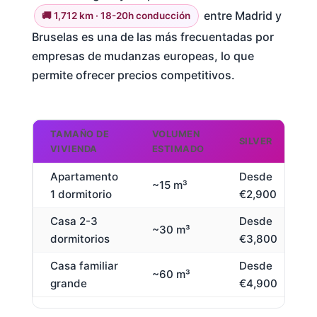
entre Madrid y
🚚 1,712 km · 18-20h conducción
Bruselas es una de las más frecuentadas por
empresas de mudanzas europeas, lo que
permite ofrecer precios competitivos.
TAMAÑO DE
VOLUMEN
SILVER
VIVIENDA
ESTIMADO
Apartamento
Desde
~15 m³
1 dormitorio
€2,900
€
Casa 2-3
Desde
~30 m³
dormitorios
€3,800
€
Casa familiar
Desde
~60 m³
grande
€4,900