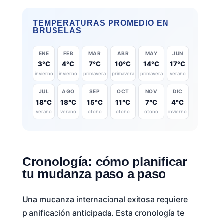
TEMPERATURAS PROMEDIO EN
BRUSELAS
ENE
FEB
MAR
ABR
MAY
JUN
3°C
4°C
7°C
10°C
14°C
17°C
invierno
invierno
primavera
primavera
primavera
verano
JUL
AGO
SEP
OCT
NOV
DIC
18°C
18°C
15°C
11°C
7°C
4°C
verano
verano
otoño
otoño
otoño
invierno
Cronología: cómo planificar
tu mudanza paso a paso
Una mudanza internacional exitosa requiere
planificación anticipada. Esta cronología te