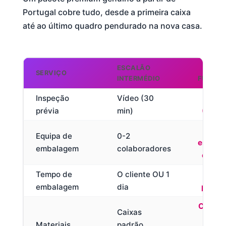
Portugal cobre tudo, desde a primeira caixa
até ao último quadro pendurado na nova casa.
ESCALÃO
PR
SERVIÇO
INTERMÉDIO
FULL-S
Inspeção
Vídeo (30
Pres
prévia
min)
(60-9
Equipa de
0-2
embala
embalagem
colaboradores
certif
Tempo de
O cliente OU 1
1-3
embalagem
dia
peça 
Caixas
Caixas
p
Materiais
padrão,