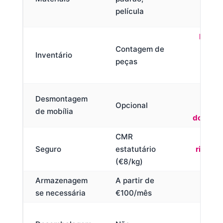
ca
película
m
Fotogr
Contagem de
d
Inventário
peças
div
d
Inc
Desmontagem
Opcional
de mobília
docume
CMR
Tod
Seguro
estatutário
riscos 
(€8/kg)
dec
Armazenagem
A partir de
30-6
se necessária
€100/mês
inc
Sim —