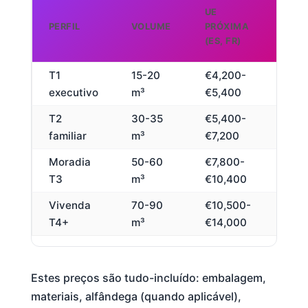
UE L
UE
DIST
PERFIL
VOLUME
PRÓXIMA
(
(ES, FR)
T1
15-20
€4,200-
€5
executivo
m³
€5,400
€
T2
30-35
€5,400-
€7
familiar
m³
€7,200
€
Moradia
50-60
€7,800-
€10
T3
m³
€10,400
€1
Vivenda
70-90
€10,500-
€13
T4+
m³
€14,000
€1
Estes preços são tudo-incluído: embalagem,
materiais, alfândega (quando aplicável),