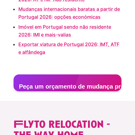
Mudanças internacionais baratas a partir de
Portugal 2026: opções económicas
Imóvel em Portugal sendo não residente
2026: IMI e mais-valias
Exportar viatura de Portugal 2026: IMT, ATF
e alfândega
Peça um orçamento de mudança premi
Inspeção presencial, equipa full-service, seguro 
Flyto relocation -
Obter orçamento gratuito →
the way home.