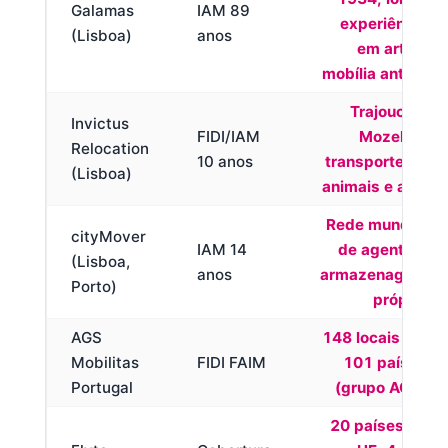
Galamas
IAM 89
experiência
(Lisboa)
anos
em arte e
mobília antiga
Trajouce e
Invictus
FIDI/IAM
Mozelos,
Relocation
10 anos
transporte de
(Lisboa)
animais e arte
Rede mundial
cityMover
IAM 14
de agentes,
(Lisboa,
anos
armazenagem
Porto)
própria
AGS
148 locais em
Mobilitas
FIDI FAIM
101 países
Portugal
(grupo AGS)
20 países da