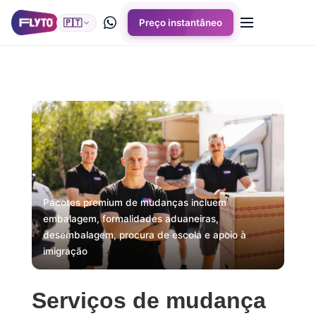
🇵🇹
Preço instantâneo
Pacotes premium de mudanças incluem
embalagem, formalidades aduaneiras,
desembalagem, procura de escola e apoio à
imigração
Serviços de mudança