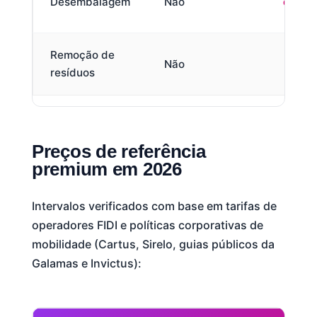
Desembalagem
Não
coloc
No 
Remoção de
Não
dia 
resíduos
se
Preços de referência
premium em 2026
Intervalos verificados com base em tarifas de
operadores FIDI e políticas corporativas de
mobilidade (Cartus, Sirelo, guias públicos da
Galamas e Invictus):