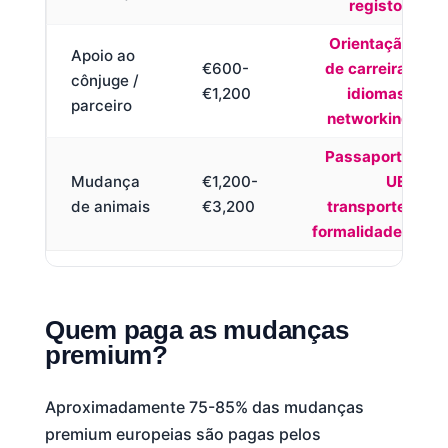
registos
Orientação
Apoio ao
€600-
de carreira,
cônjuge /
€1,200
idiomas,
parceiro
networking
Passaporte
Mudança
€1,200-
UE,
de animais
€3,200
transporte,
formalidades
Quem paga as mudanças
premium?
Aproximadamente 75-85% das mudanças
premium europeias são pagas pelos