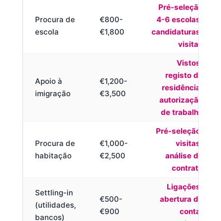
Pré-seleção
Procura de
€800-
4-6 escolas,
escola
€1,800
candidaturas,
visitas
Vistos,
registo de
Apoio à
€1,200-
residência,
imigração
€3,500
autorização
de trabalho
Pré-seleção,
Procura de
€1,000-
visitas,
habitação
€2,500
análise de
contrato
Ligações,
Settling-in
€500-
abertura de
(utilidades,
€900
conta,
bancos)