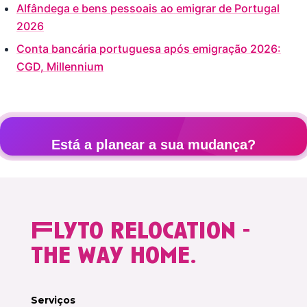
Alfândega e bens pessoais ao emigrar de Portugal
2026
Conta bancária portuguesa após emigração 2026:
CGD, Millennium
Está a planear a sua mudança?
Obtenha um orçamento personalizado gratuito em 2 mi
Flyto relocation -
Orçamento gratuito →
the way home.
Serviços