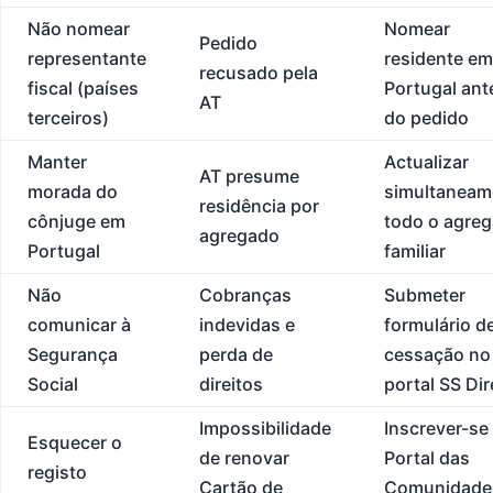
Não nomear
Nomear
Pedido
representante
residente em
recusado pela
fiscal (países
Portugal ant
AT
terceiros)
do pedido
Manter
Actualizar
AT presume
morada do
simultaneam
residência por
cônjuge em
todo o agre
agregado
Portugal
familiar
Não
Cobranças
Submeter
comunicar à
indevidas e
formulário d
Segurança
perda de
cessação no
Social
direitos
portal SS Dir
Impossibilidade
Inscrever-se
Esquecer o
de renovar
Portal das
registo
Cartão de
Comunidade