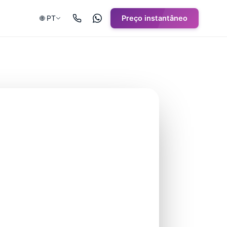
🌐 PT
Preço instantâneo