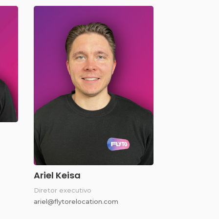
Ariel Keisa
Diretor executivo
ariel@flytorelocation.com