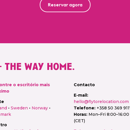
Reservar agora
- the way home.
ontre o escritório mais
Contacto
ximo
E-mail:
te
hello@flytorelocation.com
land
•
Sweden
•
Norway
•
Telefone:
+358 50 369 911
mark
Horas:
Mon–Fri 8:00–16:00
(CET)
tro