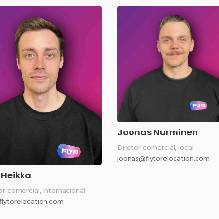
Joonas Nurminen
Diretor comercial, local
joonas@flytorelocation.com
i Heikka
or comercial, internacional
@flytorelocation.com