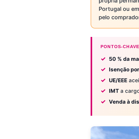
própria perman
Portugal ou em
pelo comprador
PONTOS-CHAV
50 % da ma
Isenção po
UE/EEE
acei
IMT
a carg
Venda à di