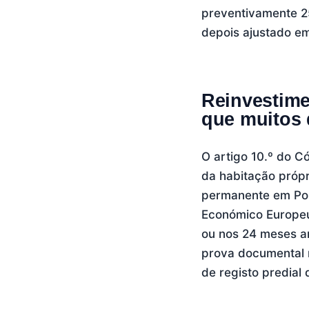
preventivamente 2
depois ajustado em
Reinvestime
que muitos
O artigo 10.º do C
da habitação própr
permanente em Por
Económico Europeu 
ou nos 24 meses an
prova documental r
de registo predial 