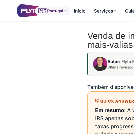
🇵🇹
Início
Serviços
Gui
Portugal
Venda de im
mais-valias
Autor:
Flyto 
Última revisão:
Também disponíve
Em resumo:
A v
IRS apenas sob
taxas progress