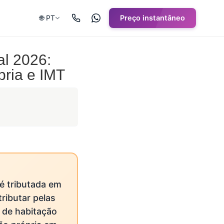
🌐 PT
Preço instantâneo
al 2026:
pria e IMT
é tributada em
ributar pelas
 de habitação