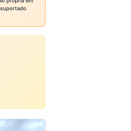
ão própria em
 suportado