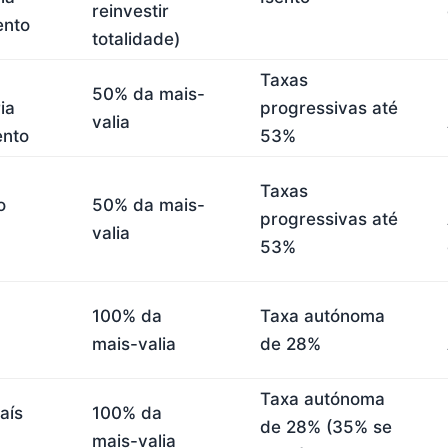
reinvestir
ento
totalidade)
Taxas
50% da mais-
ia
progressivas até
valia
ento
53%
Taxas
o
50% da mais-
progressivas até
valia
53%
100% da
Taxa autónoma
mais-valia
de 28%
Taxa autónoma
aís
100% da
de 28% (35% se
mais-valia