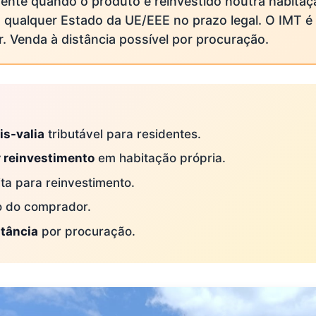
ente quando o produto é reinvestido noutra habitaç
 qualquer Estado da UE/EEE no prazo legal. O IMT é
. Venda à distância possível por procuração.
E
is-valia
tributável para residentes.
r reinvestimento
em habitação própria.
ta para reinvestimento.
o do comprador.
stância
por procuração.