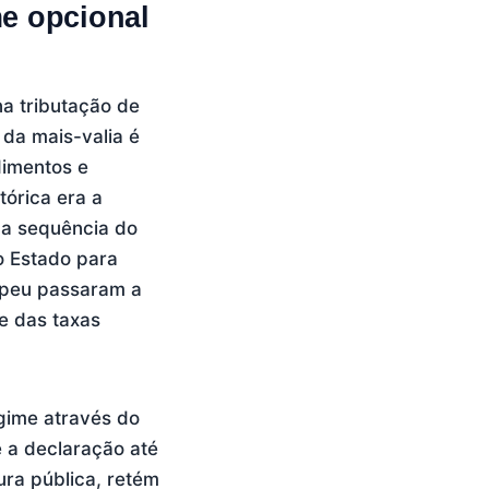
me opcional
na tributação de
 da mais-valia é
dimentos e
tórica era a
na sequência do
o Estado para
opeu passaram a
e das taxas
egime através do
 a declaração até
ura pública, retém