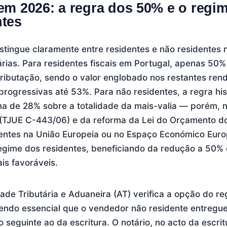
 em 2026: a regra dos 50% e o regi
ntes
stingue claramente entre residentes e não residentes 
iárias. Para residentes fiscais em Portugal, apenas 50%
ributação, sendo o valor englobado nos restantes ren
 progressivas até 53%. Para não residentes, a regra his
ma de 28% sobre a totalidade da mais-valia — porém, 
(TJUE C-443/06) e da reforma da Lei do Orçamento d
dentes na União Europeia ou no Espaço Económico Eur
egime dos residentes, beneficiando da redução a 50% 
is favoráveis.
ade Tributária e Aduaneira (AT) verifica a opção do r
endo essencial que o vendedor não residente entregue
 seguinte ao da escritura. O notário, no acto da escrit