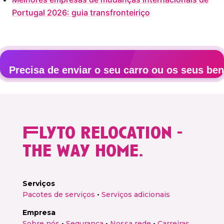
Portugal 2026: guia transfronteiriço
Precisa de enviar o seu carro ou os seus be
Obtenha um orçamento personalizado para a sua mudan
Flyto relocation -
Orçamento gratuito →
the way home.
Serviços
Pacotes de serviços
•
Serviços adicionais
Empresa
Sobre nós
•
Segurança
•
Nossa rede
•
Carreiras