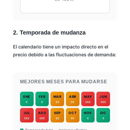
2. Temporada de mudanza
El calendario tiene un impacto directo en el
precio debido a las fluctuaciones de demanda:
MEJORES MESES PARA MUDARSE
ENE
FEB
MAR
ABR
MAY
JUN
€
€
€€
€€
€€€
€€€
JUL
AGO
SEP
OCT
NOV
DIC
€€€
€€€
€€
€€
€
€