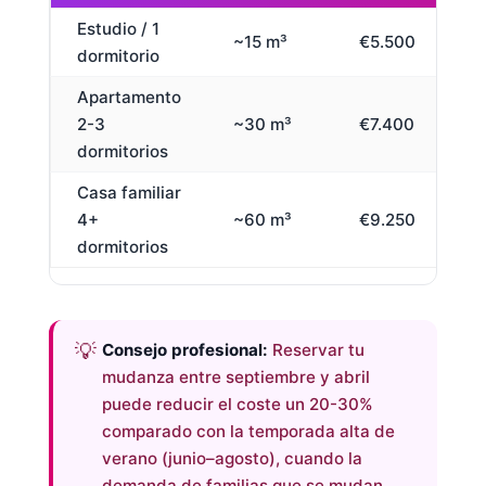
Estudio / 1
~15 m³
€5.500
€
dormitorio
Apartamento
2-3
~30 m³
€7.400
€
dormitorios
Casa familiar
4+
~60 m³
€9.250
€
dormitorios
Consejo profesional:
Reservar tu
mudanza entre septiembre y abril
puede reducir el coste un 20-30%
comparado con la temporada alta de
verano (junio–agosto), cuando la
demanda de familias que se mudan