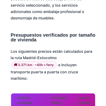
servicio seleccionado, y los servicios
adicionales como embalaje profesional o
desmontaje de muebles.
Presupuestos verificados por tamaño
de vivienda
Los siguientes precios están calculados para
la ruta Madrid–Estocolmo
e incluyen
🚚 3.371 km · ~40h + ferry
transporte puerta a puerta con cruce
marítimo:
TIPO DE
VOLUMEN
SILVER
G
VIVIENDA
APROX.
(DESDE)
(