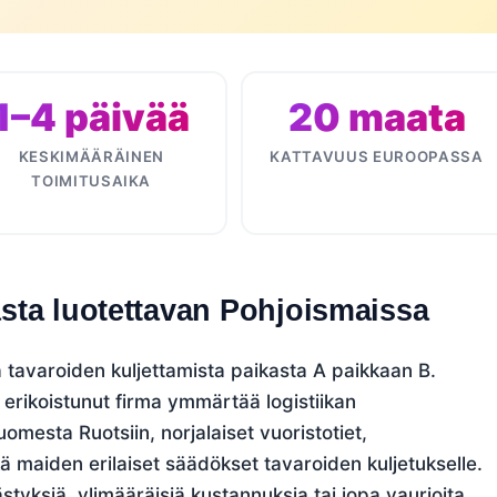
1–4 päivää
20 maata
KESKIMÄÄRÄINEN
KATTAVUUS EUROOPASSA
TOIMITUSAIKA
sta luotettavan Pohjoismaissa
 tavaroiden kuljettamista paikasta A paikkaan B.
 erikoistunut firma ymmärtää logistiikan
omesta Ruotsiin, norjalaiset vuoristotiet,
kä maiden erilaiset säädökset tavaroiden kuljetukselle.
styksiä, ylimääräisiä kustannuksia tai jopa vaurioita