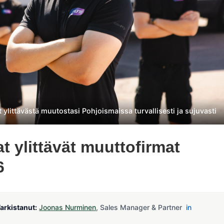
 ylittävästä muutostasi Pohjoismaissa turvallisesti ja sujuvasti
t ylittävät muuttofirmat
6
arkistanut:
Joonas Nurminen
, Sales Manager & Partner
in