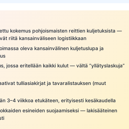
stettu kokemus pohjoismaisten reittien kuljetuksista —
ät riitä kansainväliseen logistiikkaan
voimassa oleva kansainvälinen kuljetuslupa ja
tus
s, jossa eritellään kaikki kulut — vältä ”yllätyslaskuja”
aativat tulliasiakirjat ja tavaralistauksen (muut
n 3–4 viikkoa etukäteen, erityisesti kesäkaudella
okkaiden esineiden suojaamiseksi — lakisääteinen
ti