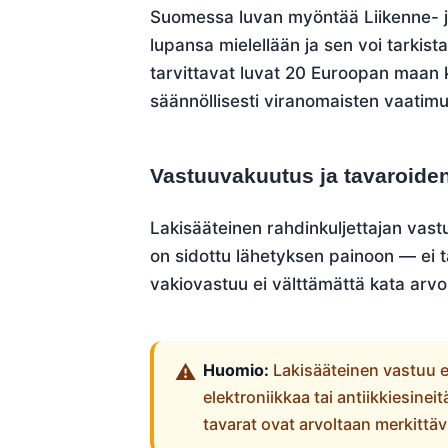
Suomessa luvan myöntää Liikenne- ja
lupansa mielellään ja sen voi tarkista
tarvittavat luvat 20 Euroopan maan ka
säännöllisesti viranomaisten vaatimu
Vastuuvakuutus ja tavaroide
Lakisääteinen rahdinkuljettajan vast
on sidottu lähetyksen painoon — ei t
vakiovastuu ei välttämättä kata arvo
Huomio:
Lakisääteinen vastuu ei
elektroniikkaa tai antiikkiesinei
tavarat ovat arvoltaan merkittäv