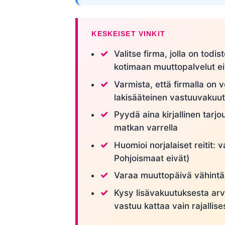
KESKEISET VINKIT
Valitse firma, jolla on todi
kotimaan muuttopalvelut eiv
Varmista, että firmalla on 
lakisääteinen vastuuvakuu
Pyydä aina kirjallinen tarjou
matkan varrella
Huomioi norjalaiset reitit: v
Pohjoismaat eivät)
Varaa muuttopäivä vähintää
Kysy lisävakuutuksesta arv
vastuu kattaa vain rajallises