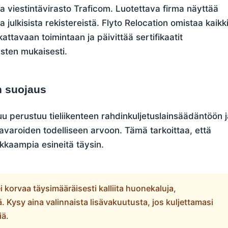
 viestintävirasto Traficom. Luotettava firma näyttää
a julkisista rekistereistä. Flyto Relocation omistaa kaikk
ttavaan toimintaan ja päivittää sertifikaatit
sten mukaisesti.
n suojaus
uu perustuu tieliikenteen rahdinkuljetuslainsäädäntöön 
avaroiden todelliseen arvoon. Tämä tarkoittaa, että
kkaampia esineitä täysin.
 korvaa täysimääräisesti kalliita huonekaluja,
tä. Kysy aina valinnaista lisävakuutusta, jos kuljettamasi
iä.