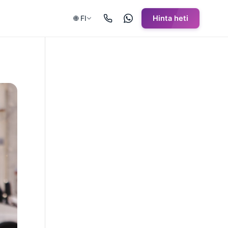
🌐 FI
Hinta heti