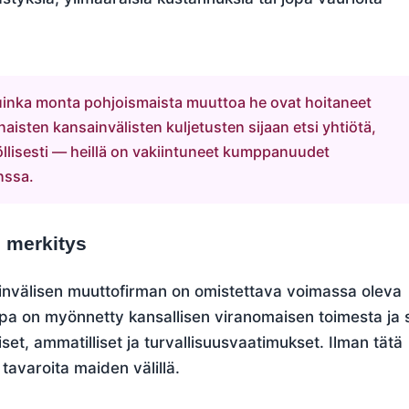
uinka monta pohjoismaista muuttoa he ovat hoitaneet
isten kansainvälisten kuljetusten sijaan etsi yhtiötä,
nöllisesti — heillä on vakiintuneet kumppanuudet
anssa.
 merkitys
ainvälisen muuttofirman on omistettava voimassa oleva
upa on myönnetty kansallisen viranomaisen toimesta ja 
liset, ammatilliset ja turvallisuusvaatimukset. Ilman tätä
a tavaroita maiden välillä.