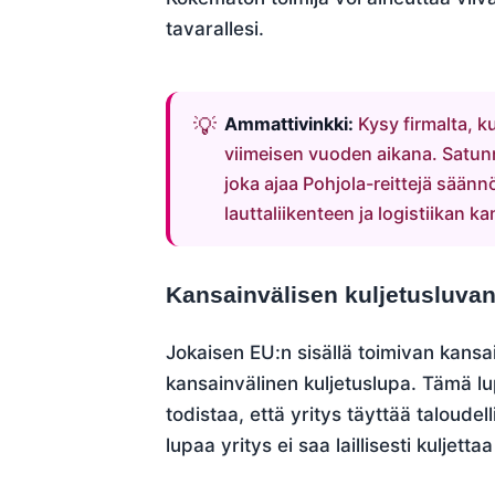
tavarallesi.
Ammattivinkki:
Kysy firmalta, k
viimeisen vuoden aikana. Satunna
joka ajaa Pohjola-reittejä sään
lauttaliikenteen ja logistiikan k
Kansainvälisen kuljetusluvan
Jokaisen EU:n sisällä toimivan kans
kansainvälinen kuljetuslupa. Tämä l
todistaa, että yritys täyttää taloudel
lupaa yritys ei saa laillisesti kuljetta