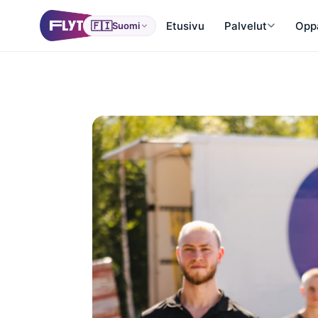
🇫🇮
Etusivu
Palvelut
Opp
Suomi