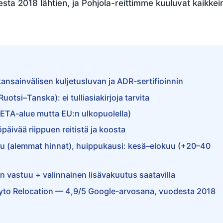
a 2018 lähtien, ja Pohjola-reittimme kuuluvat kaikkei
ansainvälisen kuljetusluvan ja ADR-sertifioinnin
otsi–Tanska): ei tulliasiakirjoja tarvita
t (ETA-alue mutta EU:n ulkopuolella)
äivää riippuen reitistä ja koosta
u (alemmat hinnat), huippukausi: kesä–elokuu (+20–40
an vastuu + valinnainen lisävakuutus saatavilla
Flyto Relocation — 4,9/5 Google-arvosana, vuodesta 2018