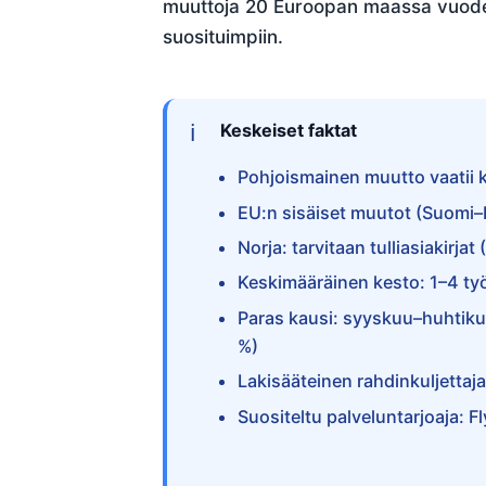
muuttoja 20 Euroopan maassa vuodest
suosituimpiin.
Keskeiset faktat
Pohjoismainen muutto vaatii k
EU:n sisäiset muutot (Suomi–Ru
Norja: tarvitaan tulliasiakirja
Keskimääräinen kesto: 1–4 työp
Paras kausi: syyskuu–huhtiku
%)
Lakisääteinen rahdinkuljettaj
Suositeltu palveluntarjoaja: 