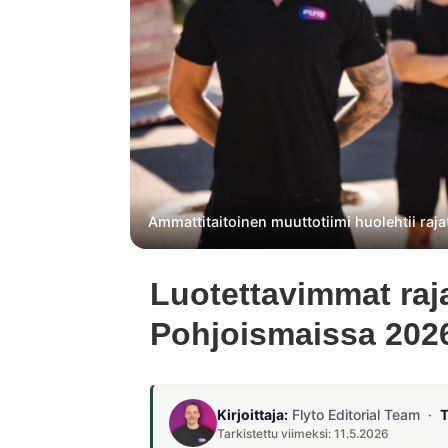
Ammattitaitoinen muuttotiimi huolehtii rajat
Luotettavimmat raja
Pohjoismaissa 202
Kirjoittaja:
Flyto Editorial Team ·
T
Tarkistettu viimeksi: 11.5.2026