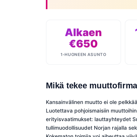
Alkaen
€650
1-HUONEEN ASUNTO
Mikä tekee muuttofirma
Kansainvälinen muutto ei ole pelkkää
Luotettava pohjoismaisiin muuttoihin
erityisvaatimukset: lauttayhteydet Su
tullimuodollisuudet Norjan rajalla se
Kokematon toimija voi aiheuttaa viivä