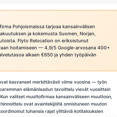
ofirma Pohjoismaissa tarjoaa kansainvälisen
uvakuutuksen ja kokemusta Suomen, Norjan,
toista. Flyto Relocation on erikoistunut
vaan hoitamiseen — 4,9/5 Google-arvosana 400+
palvelutasoa alkaen €650 ja yhden työpäivän
 ovat kasvaneet merkittävästi viime vuosina — työn
paremman elämänlaadun tavoittelu vievät vuosittain
 Kun valitset muuttofirmaa kansainväliseen muuttoon,
hinnoittelu ovat avaintekijöitä onnistuneen muuton
koordinoinut tuhansia rajat ylittäviä kotitalouksien