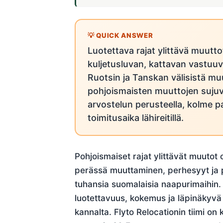
Luotettava rajat ylittävä muutt
kuljetusluvan, kattavan vastu
Ruotsin ja Tanskan välisistä muu
pohjoismaisten muuttojen suju
arvostelun perusteella, kolme 
toimitusaika lähireitillä.
Pohjoismaiset rajat ylittävät muutot
perässä muuttaminen, perhesyyt ja 
tuhansia suomalaisia naapurimaihin.
luotettavuus, kokemus ja läpinäkyvä 
kannalta. Flyto Relocationin tiimi on 