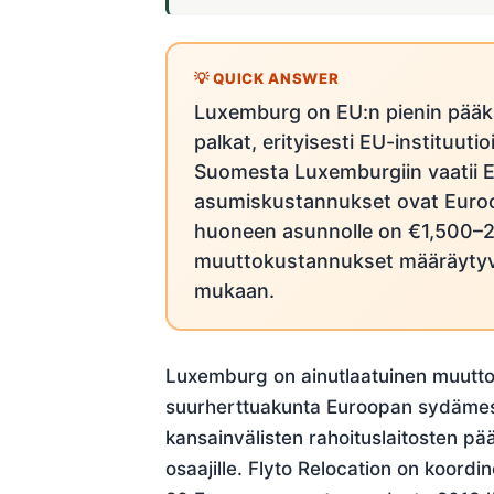
Luxemburg on EU:n pienin pääk
palkat, erityisesti EU-instituuti
Suomesta Luxemburgiin vaatii EU
asumiskustannukset ovat Euroo
huoneen asunnolle on €1,500–
muuttokustannukset määräytyvä
mukaan.
Luxemburg on ainutlaatuinen muuttok
suurherttuakunta Euroopan sydämessä
kansainvälisten rahoituslaitosten pä
osaajille. Flyto Relocation on koordi