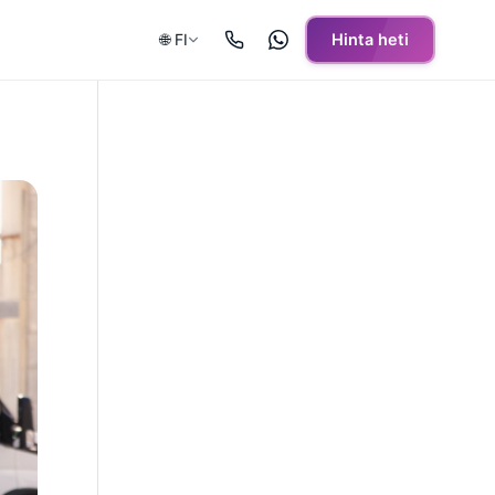
🌐 FI
Hinta heti