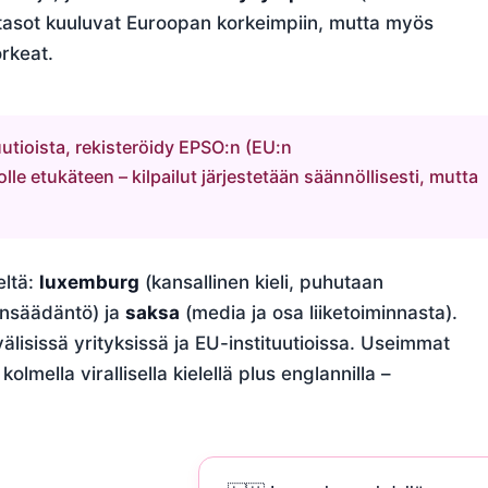
atasot kuuluvat Euroopan korkeimpiin, mutta myös
rkeat.
uutioista, rekisteröidy EPSO:n (EU:n
lle etukäteen – kilpailut järjestetään säännöllisesti, mutta
eltä:
luxemburg
(kansallinen kieli, puhutaan
ainsäädäntö) ja
saksa
(media ja osa liiketoiminnasta).
välisissä yrityksissä ja EU-instituutioissa. Useimmat
kolmella virallisella kielellä plus englannilla –