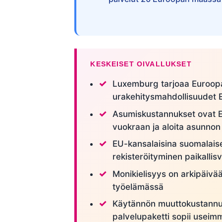
KESKEISET OIVALLUKSET
Luxemburg tarjoaa Euroopa
urakehitysmahdollisuudet EU
Asumiskustannukset ovat E
vuokraan ja aloita asunnon
EU-kansalaisina suomalaiset
rekisteröityminen paikallisv
Monikielisyys on arkipäivää 
työelämässä
Käytännön muuttokustannu
palvelupaketti sopii useimm