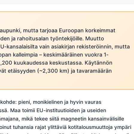
aupunki, mutta tarjoaa Euroopan korkeimmat
oiden ja rahoitusalan työntekijöille. Muutto
-kansalaisilta vain asiakirjan rekisteröinnin, mutta
pan kalleimpia – keskimääräinen vuokra 1-
2,200 kuukaudessa keskustassa. Käytännön
t etäisyyden (~2,300 km) ja tavaramäärän
ohde: pieni, monikielinen ja hyvin vauras
. Maa toimii EU-instituutioiden ja useiden
ämajana, mikä tekee siitä magneetin kansainvälisille
noinut tuhansia rajat ylittäviä kotitalousmuuttoja ympäri