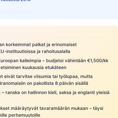
n korkeimmat palkat ja erinomaiset
-instituutioissa ja rahoitusalalla
uroopan kalleimpia – budjetoi vähintään €1,500/kk
 etsiminen kuukausia etukäteen
 eivät tarvitse viisumia tai työlupaa, mutta
iranomaisiin on pakollista 8 päivän sisällä
– ranska on hallinnon kieli, saksa ja englanti yleisiä
kset määräytyvät tavaramäärän mukaan – täysi
ille perhemuutoille