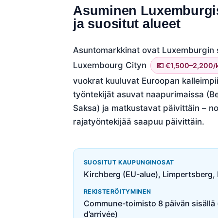
Asuminen Luxemburgis
ja suositut alueet
Asuntomarkkinat ovat Luxemburgin s
Luxembourg Cityn
💶 €1,500–2,200/k
vuokrat kuuluvat Euroopan kalleimpi
työntekijät asuvat naapurimaissa (Be
Saksa) ja matkustavat päivittäin – n
rajatyöntekijää saapuu päivittäin.
SUOSITUT KAUPUNGINOSAT
Kirchberg (EU-alue), Limpertsberg, B
REKISTERÖITYMINEN
Commune-toimisto 8 päivän sisällä 
d’arrivée)