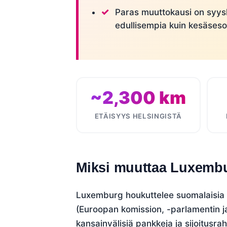
Paras muuttokausi on syysk
edullisempia kuin kesäseso
~2,300 km
ETÄISYYS HELSINGISTÄ
Miksi muuttaa Luxembu
Luxemburg houkuttelee suomalaisia m
(Euroopan komission, -parlamentin j
kansainvälisiä pankkeja ja sijoitusra