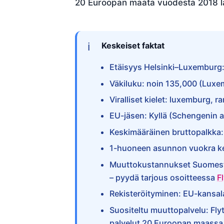
20 Euroopan maata vuodesta 2018 läh
Keskeiset faktat
Etäisyys Helsinki–Luxemburg:
Väkiluku: noin 135,000 (Luxe
Viralliset kielet: luxemburg, r
EU-jäsen: Kyllä (Schengenin a
Keskimääräinen bruttopalkka:
1-huoneen asunnon vuokra k
Muuttokustannukset Suomesta:
– pyydä tarjous osoitteessa
F
Rekisteröityminen: EU-kansala
Suositeltu muuttopalvelu: Fly
palvelut 20 Euroopan maassa