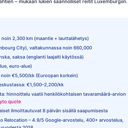
tien – mukaan lukien säännölliset reitit Luxemburgiin.
 noin 2,300 km (maantie + lauttalähetys)
mbourg City), valtakunnassa noin 660,000
anska, saksa (englanti laajalti käytössä)
lue, euro-alue)
 noin €5,500/kk (Euroopan korkein)
eskustassa: €1,500–2,200/kk
 hinnoittelu vaatii henkilökohtaisen tavaramäärä-arvion
lyto quote
iset ilmoittautuvat 8 päivän sisällä saapumisesta
to Relocation – 4.9/5 Google-arvostelu, 400+ arvostelua,
 vuodesta 2018