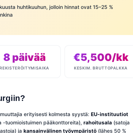
uusta huhtikuuhun, jolloin hinnat ovat 15–25 %
nkina
8 päivää
€5,500/kk
REKISTERÖITYMISAIKA
KESKIM. BRUTTOPALKKA
rgiin?
uuttajia erityisesti kolmesta syystä:
EU-instituutiot
a -tuomioistuimen pääkonttoreita),
rahoitusala
(satoja
hastoja) ja
kansainvälinen työympäristö
(lähes 50 %