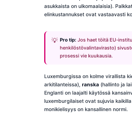
asukkaista on ulkomaalaisia). Palkk
elinkustannukset ovat vastaavasti ko
Pro tip:
Jos haet töitä EU-instit
henkilöstövalintavirasto) sivusto
prosessi vie kuukausia.
Luxemburgissa on kolme virallista ki
arkitilanteissa),
ranska
(hallinto ja l
Englanti on laajalti käytössä kansain
luxemburgilaiset ovat sujuvia kaikilla 
monikielisyys on kansallinen normi.