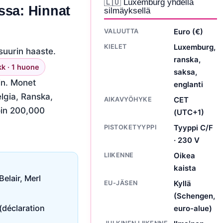
🇱🇺 Luxemburg yhdellä
sa: Hinnat
silmäyksellä
VALUUTTA
Euro (€)
KIELET
Luxemburg,
uurin haaste.
ranska,
k · 1 huone
saksa,
in. Monet
englanti
lgia, Ranska,
AIKAVYÖHYKE
CET
oin 200,000
(UTC+1)
PISTOKETYYPPI
Tyyppi C/F
· 230 V
LIIKENNE
Oikea
kaista
elair, Merl
EU-JÄSEN
Kyllä
(Schengen,
(déclaration
euro-alue)