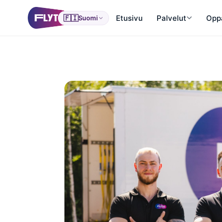
🇫🇮
Etusivu
Palvelut
Opp
Suomi