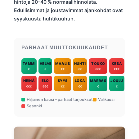
hintoja 20–40 % normaalihinnoista.
Edullisimmat ja joustavimmat ajankohdat ovat
syyskuusta huhtikuuhun.
PARHAAT MUUTTOKUUKAUDET
TAMMI
HELMI
MAALIS
HUHTI
TOUKO
KESÄ
€
€
€€
€€
€€€
€€€
HEINÄ
ELO
SYYS
LOKA
MARRAS
JOULU
€€€
€€€
€€
€€
€
€
Hiljainen kausi – parhaat tarjoukset
Välikausi
Sesonki