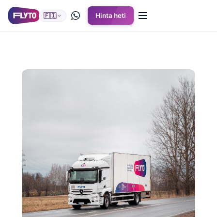
🇫🇮
Hinta heti