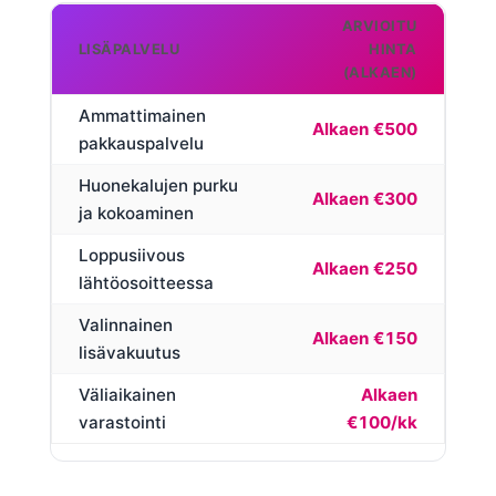
ARVIOITU
LISÄPALVELU
HINTA
(ALKAEN)
Ammattimainen
Alkaen €500
pakkauspalvelu
Huonekalujen purku
Alkaen €300
ja kokoaminen
Loppusiivous
Alkaen €250
lähtöosoitteessa
Valinnainen
Alkaen €150
lisävakuutus
Väliaikainen
Alkaen
varastointi
€100/kk