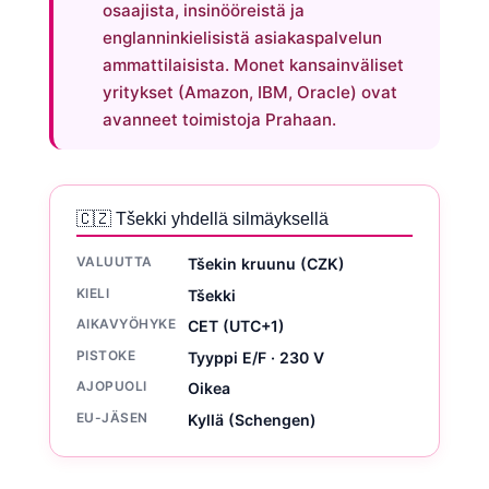
osaajista, insinööreistä ja
englanninkielisistä asiakaspalvelun
ammattilaisista. Monet kansainväliset
yritykset (Amazon, IBM, Oracle) ovat
avanneet toimistoja Prahaan.
🇨🇿 Tšekki yhdellä silmäyksellä
VALUUTTA
Tšekin kruunu (CZK)
KIELI
Tšekki
AIKAVYÖHYKE
CET (UTC+1)
PISTOKE
Tyyppi E/F · 230 V
AJOPUOLI
Oikea
EU-JÄSEN
Kyllä (Schengen)