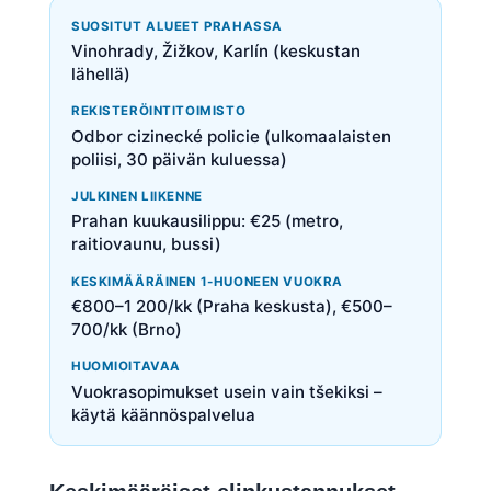
SUOSITUT ALUEET PRAHASSA
Vinohrady, Žižkov, Karlín (keskustan
lähellä)
REKISTERÖINTITOIMISTO
Odbor cizinecké policie (ulkomaalaisten
poliisi, 30 päivän kuluessa)
JULKINEN LIIKENNE
Prahan kuukausilippu: €25 (metro,
raitiovaunu, bussi)
KESKIMÄÄRÄINEN 1-HUONEEN VUOKRA
€800–1 200/kk (Praha keskusta), €500–
700/kk (Brno)
HUOMIOITAVAA
Vuokrasopimukset usein vain tšekiksi –
käytä käännöspalvelua