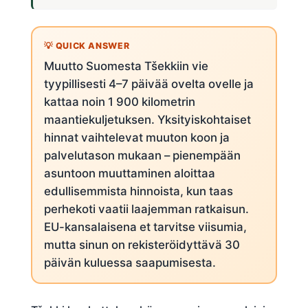
Muutto Suomesta Tšekkiin vie
tyypillisesti 4–7 päivää ovelta ovelle ja
kattaa noin 1 900 kilometrin
maantiekuljetuksen. Yksityiskohtaiset
hinnat vaihtelevat muuton koon ja
palvelutason mukaan – pienempään
asuntoon muuttaminen aloittaa
edullisemmista hinnoista, kun taas
perhekoti vaatii laajemman ratkaisun.
EU-kansalaisena et tarvitse viisumia,
mutta sinun on rekisteröidyttävä 30
päivän kuluessa saapumisesta.