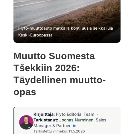
Flyto-muuttoauto matkalla kohti uusia seikkailuja
Keski-Euroopassa
Muutto Suomesta
Tšekkiin 2026:
Täydellinen muutto-
opas
Kirjoittaja:
Flyto Editorial Team ·
Tarkistanut:
Joonas Nurminen
, Sales
Manager & Partner
in
Tarkistettu viimeksi: 11.5.2026