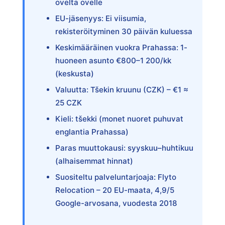
ovelta ovelle
EU-jäsenyys: Ei viisumia,
rekisteröityminen 30 päivän kuluessa
Keskimääräinen vuokra Prahassa: 1-
huoneen asunto €800–1 200/kk
(keskusta)
Valuutta: Tšekin kruunu (CZK) – €1 ≈
25 CZK
Kieli: tšekki (monet nuoret puhuvat
englantia Prahassa)
Paras muuttokausi: syyskuu–huhtikuu
(alhaisemmat hinnat)
Suositeltu palveluntarjoaja: Flyto
Relocation – 20 EU-maata, 4,9/5
Google-arvosana, vuodesta 2018