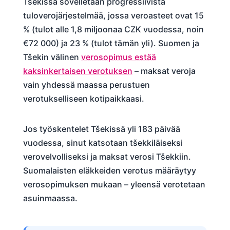
Tšekissä sovelletaan progressiivista
tuloverojärjestelmää, jossa veroasteet ovat 15
% (tulot alle 1,8 miljoonaa CZK vuodessa, noin
€72 000) ja 23 % (tulot tämän yli). Suomen ja
Tšekin välinen
verosopimus estää
kaksinkertaisen verotuksen
– maksat veroja
vain yhdessä maassa perustuen
verotukselliseen kotipaikkaasi.
Jos työskentelet Tšekissä yli 183 päivää
vuodessa, sinut katsotaan tšekkiläiseksi
verovelvolliseksi ja maksat verosi Tšekkiin.
Suomalaisten eläkkeiden verotus määräytyy
verosopimuksen mukaan – yleensä verotetaan
asuinmaassa.