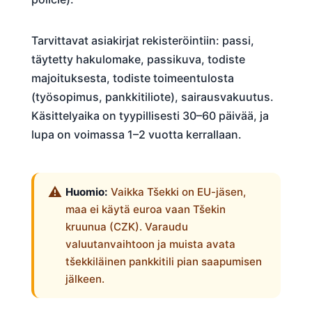
Tarvittavat asiakirjat rekisteröintiin: passi,
täytetty hakulomake, passikuva, todiste
majoituksesta, todiste toimeentulosta
(työsopimus, pankkitiliote), sairausvakuutus.
Käsittelyaika on tyypillisesti 30–60 päivää, ja
lupa on voimassa 1–2 vuotta kerrallaan.
Huomio:
Vaikka Tšekki on EU-jäsen,
maa ei käytä euroa vaan Tšekin
kruunua (CZK). Varaudu
valuutanvaihtoon ja muista avata
tšekkiläinen pankkitili pian saapumisen
jälkeen.