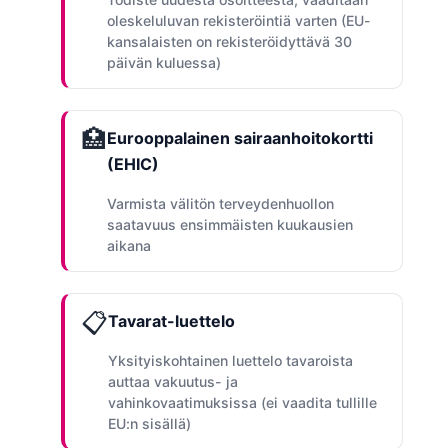
oleskeluluvan rekisteröintiä varten (EU-
kansalaisten on rekisteröidyttävä 30
päivän kuluessa)
🏥
Eurooppalainen sairaanhoitokortti
(EHIC)
Varmista välitön terveydenhuollon
saatavuus ensimmäisten kuukausien
aikana
📋
Tavarat-luettelo
Yksityiskohtainen luettelo tavaroista
auttaa vakuutus- ja
vahinkovaatimuksissa (ei vaadita tullille
EU:n sisällä)