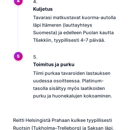
Kuljetus
Tavarasi matkustavat kuorma-autolla
läpi Itämeren (lauttayhteys
Suomesta) ja edelleen Puolan kautta
Tšekkiin, tyypillisesti 4–7 päivää.
Toimitus ja purku
Tiimi purkaa tavaroiden lastauksen
uudessa osoitteessa. Platinum-
tasolla sisältyy myös laatikoiden
purku ja huonekalujen kokoaminen.
Reitti Helsingistä Prahaan kulkee tyypillisesti
Ruotsin (Tukholma–Trelleborg) ja Saksan läpi.