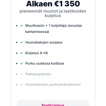
Alkaen €1 350
pienemmät muutot ja laatikoiden
kuljetus
Muuttoauto + 1 kuljettaja (avustaa
kantamisessa)
Huonekalujen suojaus
Kuljetus A→B
Purku uudessa kodissa
Pakkauspalvelu
Huonekalujen purku/kokoaminen
Pyydä tarjous