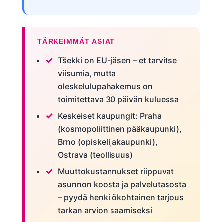
TÄRKEIMMÄT ASIAT
Tšekki on EU-jäsen – et tarvitse
viisumia, mutta
oleskelulupahakemus on
toimitettava 30 päivän kuluessa
Keskeiset kaupungit: Praha
(kosmopoliittinen pääkaupunki),
Brno (opiskelijakaupunki),
Ostrava (teollisuus)
Muuttokustannukset riippuvat
asunnon koosta ja palvelutasosta
– pyydä henkilökohtainen tarjous
tarkan arvion saamiseksi