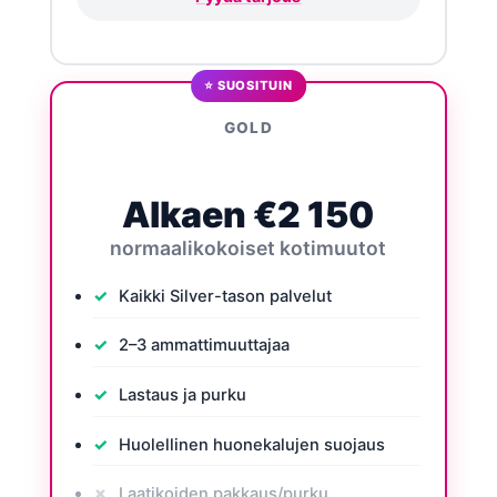
⭐ SUOSITUIN
GOLD
Alkaen €2 150
normaalikokoiset kotimuutot
Kaikki Silver-tason palvelut
2–3 ammattimuuttajaa
Lastaus ja purku
Huolellinen huonekalujen suojaus
Laatikoiden pakkaus/purku