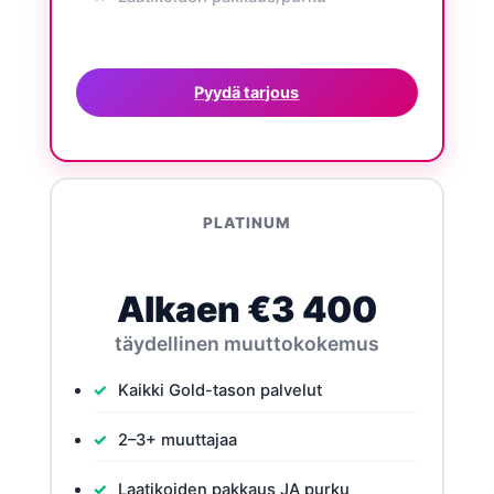
Pyydä tarjous
PLATINUM
Alkaen €3 400
täydellinen muuttokokemus
Kaikki Gold-tason palvelut
2–3+ muuttajaa
Laatikoiden pakkaus JA purku