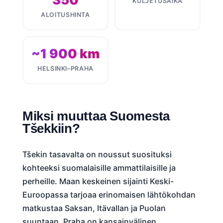
KULJETUSAIKA
ALOITUSHINTA
~1 900 km
HELSINKI–PRAHA
Miksi muuttaa Suomesta
Tšekkiin?
Tšekin tasavalta on noussut suosituksi
kohteeksi suomalaisille ammattilaisille ja
perheille. Maan keskeinen sijainti Keski-
Euroopassa tarjoaa erinomaisen lähtökohdan
matkustaa Saksan, Itävallan ja Puolan
suuntaan. Praha on kansainvälinen