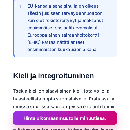
EU-kansalaisena sinulla on oikeus
Tšekin julkiseen terveydenhuoltoon,
kun olet rekisteröitynyt ja maksanut
ensimmäiset sosiaaliturvamaksut.
Eurooppalainen sairaanhoitokortti
(EHIC) kattaa hätätilanteet
ensimmäisten kuukausien aikana.
Kieli ja integroituminen
Tšekin kieli on slaavilainen kieli, jota voi olla
haasteellista oppia suomalaiselle. Prahassa ja
muissa suurissa kaupungeissa englanti toimii
hyvin päivittäisessä elämässä, erityisesti
Hinta ulkomaanmuutolle minuutissa.
nuorempien ikäpolvien ja palvelusektorilla