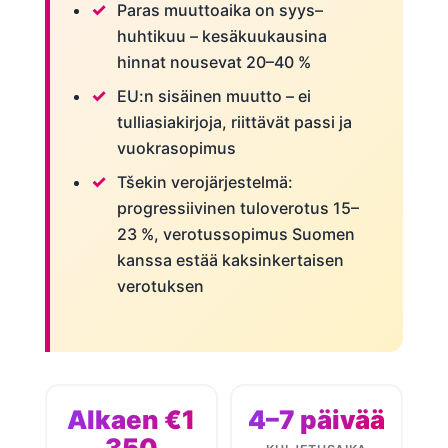
Paras muuttoaika on syys–
huhtikuu – kesäkuukausina
hinnat nousevat 20–40 %
EU:n sisäinen muutto – ei
tulliasiakirjoja, riittävät passi ja
vuokrasopimus
Tšekin verojärjestelmä:
progressiivinen tuloverotus 15–
23 %, verotussopimus Suomen
kanssa estää kaksinkertaisen
verotuksen
Alkaen €1
4–7 päivää
350