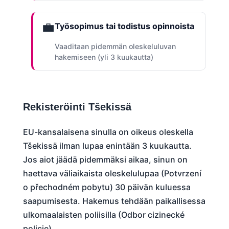
💼
Työsopimus tai todistus opinnoista
Vaaditaan pidemmän oleskeluluvan
hakemiseen (yli 3 kuukautta)
Rekisteröinti Tšekissä
EU-kansalaisena sinulla on oikeus oleskella
Tšekissä ilman lupaa enintään 3 kuukautta.
Jos aiot jäädä pidemmäksi aikaa, sinun on
haettava väliaikaista oleskelulupaa (Potvrzení
o přechodném pobytu) 30 päivän kuluessa
saapumisesta. Hakemus tehdään paikallisessa
ulkomaalaisten poliisilla (Odbor cizinecké
policie).