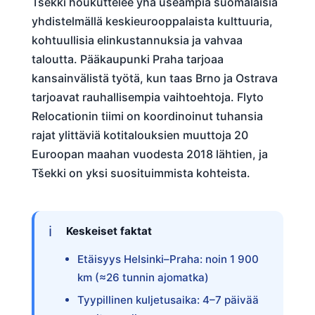
Tšekki houkuttelee yhä useampia suomalaisia
yhdistelmällä keskieurooppalaista kulttuuria,
kohtuullisia elinkustannuksia ja vahvaa
taloutta. Pääkaupunki Praha tarjoaa
kansainvälistä työtä, kun taas Brno ja Ostrava
tarjoavat rauhallisempia vaihtoehtoja. Flyto
Relocationin tiimi on koordinoinut tuhansia
rajat ylittäviä kotitalouksien muuttoja 20
Euroopan maahan vuodesta 2018 lähtien, ja
Tšekki on yksi suosituimmista kohteista.
Keskeiset faktat
Etäisyys Helsinki–Praha: noin 1 900
km (≈26 tunnin ajomatka)
Tyypillinen kuljetusaika: 4–7 päivää