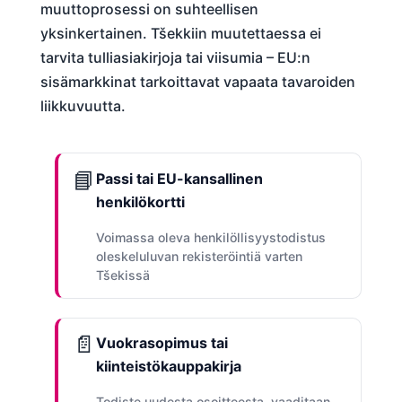
muuttoprosessi on suhteellisen
yksinkertainen. Tšekkiin muutettaessa ei
tarvita tulliasiakirjoja tai viisumia – EU:n
sisämarkkinat tarkoittavat vapaata tavaroiden
liikkuvuutta.
📘
Passi tai EU-kansallinen
henkilökortti
Voimassa oleva henkilöllisyystodistus
oleskeluluvan rekisteröintiä varten
Tšekissä
📄
Vuokrasopimus tai
kiinteistökauppakirja
Todiste uudesta osoitteesta, vaaditaan