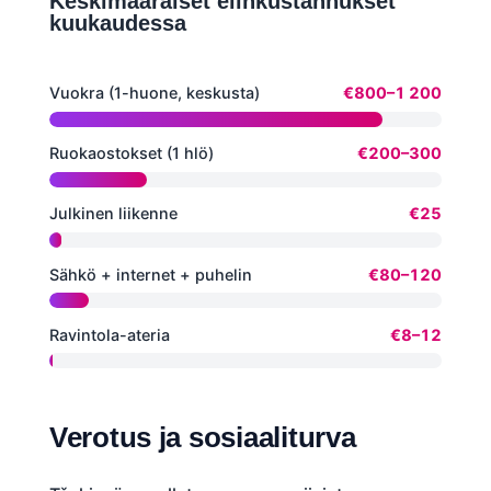
Keskimääräiset elinkustannukset
kuukaudessa
Vuokra (1-huone, keskusta)
€800–1 200
Ruokaostokset (1 hlö)
€200–300
Julkinen liikenne
€25
Sähkö + internet + puhelin
€80–120
Ravintola-ateria
€8–12
Verotus ja sosiaaliturva