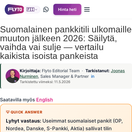
🇫🇮
Hinta heti
Suomalainen pankkitili ulkomaille
muuton jälkeen 2026: Säilytä,
vaihda vai sulje — vertailu
kaikista isoista pankeista
Kirjoittaja:
Flyto Editorial Team ·
Tarkistanut:
Joonas
Nurminen
, Sales Manager & Partner
in
Tarkistettu viimeksi: 11.5.2026
Saatavilla myös
English
Lyhyt vastaus:
Useimmat suomalaiset pankit (OP,
Nordea, Danske, S-Pankki, Aktia) sallivat tilin