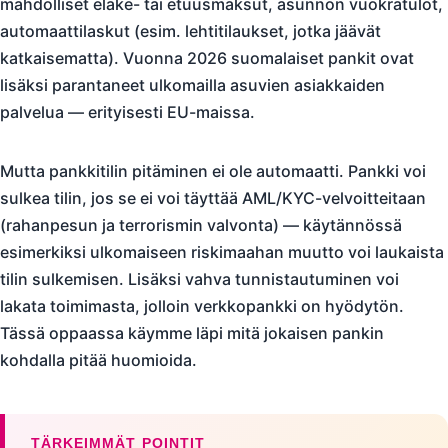
mahdolliset eläke- tai etuusmaksut, asunnon vuokratulot,
automaattilaskut (esim. lehtitilaukset, jotka jäävät
katkaisematta). Vuonna 2026 suomalaiset pankit ovat
lisäksi parantaneet ulkomailla asuvien asiakkaiden
palvelua — erityisesti EU-maissa.
Mutta pankkitilin pitäminen ei ole automaatti. Pankki voi
sulkea tilin, jos se ei voi täyttää AML/KYC-velvoitteitaan
(rahanpesun ja terrorismin valvonta) — käytännössä
esimerkiksi ulkomaiseen riskimaahan muutto voi laukaista
tilin sulkemisen. Lisäksi vahva tunnistautuminen voi
lakata toimimasta, jolloin verkkopankki on hyödytön.
Tässä oppaassa käymme läpi mitä jokaisen pankin
kohdalla pitää huomioida.
TÄRKEIMMÄT POINTIT