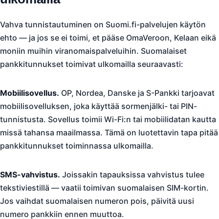
Vahva tunnistautuminen on Suomi.fi-palvelujen käytön
ehto — ja jos se ei toimi, et pääse OmaVeroon, Kelaan eikä
moniin muihin viranomaispalveluihin. Suomalaiset
pankkitunnukset toimivat ulkomailla seuraavasti:
Mobiilisovellus.
OP, Nordea, Danske ja S-Pankki tarjoavat
mobiilisovelluksen, joka käyttää sormenjälki- tai PIN-
tunnistusta. Sovellus toimii Wi-Fi:n tai mobiilidatan kautta
missä tahansa maailmassa. Tämä on luotettavin tapa pitää
pankkitunnukset toiminnassa ulkomailla.
SMS-vahvistus.
Joissakin tapauksissa vahvistus tulee
tekstiviestillä — vaatii toimivan suomalaisen SIM-kortin.
Jos vaihdat suomalaisen numeron pois, päivitä uusi
numero pankkiin ennen muuttoa.