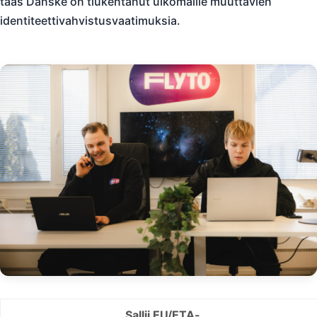
taas Danske on tiukentanut ulkomaille muuttavien
identiteettivahvistusvaatimuksia.
Sallii EU/ETA-