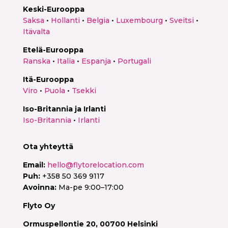
Keski-Eurooppa
Saksa
•
Hollanti
•
Belgia
•
Luxembourg
•
Sveitsi
•
Itävalta
Etelä-Eurooppa
Ranska
•
Italia
•
Espanja
•
Portugali
Itä-Eurooppa
Viro
•
Puola
•
Tsekki
Iso-Britannia ja Irlanti
Iso-Britannia
•
Irlanti
Ota yhteyttä
Email:
hello@flytorelocation.com
Puh:
+358 50 369 9117
Avoinna:
Ma-pe 9:00–17:00
Flyto Oy
Ormuspellontie 20, 00700 Helsinki