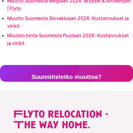
Muutto Suomesta Belgiaan 2026: Bryssel & Antwerpen
| Flyto
Muutto Suomesta Slovakkiaan 2026: Kustannukset ja
vinkit
Muuton hinta Suomesta Puolaan 2026: Kustannukset
ja vinkit
Suunnitteletko muuttoa?
Saat ilmaisen henkilökohtaisen tarjouksen 2 minuutissa
Flyto relocation -
Pyydä ilmainen tarjous →
The way home.