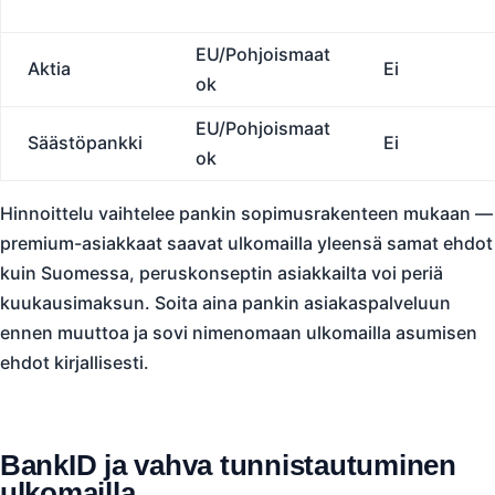
EU/Pohjoismaat
Aktia
Ei
ok
EU/Pohjoismaat
Säästöpankki
Ei
ok
Hinnoittelu vaihtelee pankin sopimusrakenteen mukaan —
premium-asiakkaat saavat ulkomailla yleensä samat ehdot
kuin Suomessa, peruskonseptin asiakkailta voi periä
kuukausimaksun. Soita aina pankin asiakaspalveluun
ennen muuttoa ja sovi nimenomaan ulkomailla asumisen
ehdot kirjallisesti.
BankID ja vahva tunnistautuminen
ulkomailla