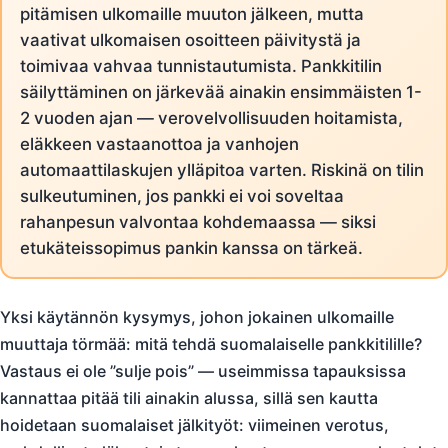
pitämisen ulkomaille muuton jälkeen, mutta
vaativat ulkomaisen osoitteen päivitystä ja
toimivaa vahvaa tunnistautumista. Pankkitilin
säilyttäminen on järkevää ainakin ensimmäisten 1-
2 vuoden ajan — verovelvollisuuden hoitamista,
eläkkeen vastaanottoa ja vanhojen
automaattilaskujen ylläpitoa varten. Riskinä on tilin
sulkeutuminen, jos pankki ei voi soveltaa
rahanpesun valvontaa kohdemaassa — siksi
etukäteissopimus pankin kanssa on tärkeä.
Yksi käytännön kysymys, johon jokainen ulkomaille
muuttaja törmää: mitä tehdä suomalaiselle pankkitilille?
Vastaus ei ole ”sulje pois” — useimmissa tapauksissa
kannattaa pitää tili ainakin alussa, sillä sen kautta
hoidetaan suomalaiset jälkityöt: viimeinen verotus,