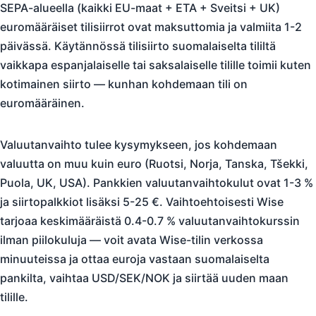
SEPA-alueella (kaikki EU-maat + ETA + Sveitsi + UK)
euromääräiset tilisiirrot ovat maksuttomia ja valmiita 1-2
päivässä. Käytännössä tilisiirto suomalaiselta tililtä
vaikkapa espanjalaiselle tai saksalaiselle tilille toimii kuten
kotimainen siirto — kunhan kohdemaan tili on
euromääräinen.
Valuutanvaihto tulee kysymykseen, jos kohdemaan
valuutta on muu kuin euro (Ruotsi, Norja, Tanska, Tšekki,
Puola, UK, USA). Pankkien valuutanvaihtokulut ovat 1-3 %
ja siirtopalkkiot lisäksi 5-25 €. Vaihtoehtoisesti Wise
tarjoaa keskimääräistä 0.4-0.7 % valuutanvaihtokurssin
ilman piilokuluja — voit avata Wise-tilin verkossa
minuuteissa ja ottaa euroja vastaan suomalaiselta
pankilta, vaihtaa USD/SEK/NOK ja siirtää uuden maan
tilille.