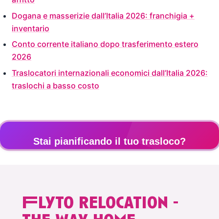
Dogana e masserizie dall’Italia 2026: franchigia +
inventario
Conto corrente italiano dopo trasferimento estero
2026
Traslocatori internazionali economici dall’Italia 2026:
traslochi a basso costo
Stai pianificando il tuo trasloco?
Ricevi un preventivo personalizzato gratuito in 2 minuti
Flyto relocation -
Preventivo gratuito →
the way home.