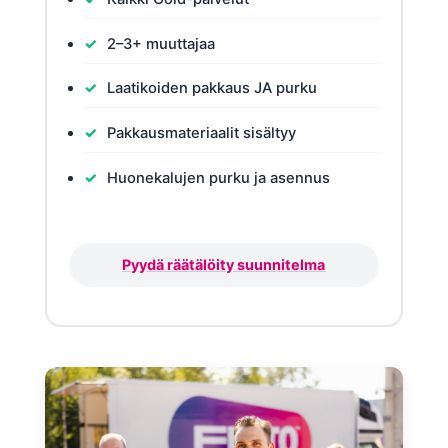
2–3+ muuttajaa
Laatikoiden pakkaus JA purku
Pakkausmateriaalit sisältyy
Huonekalujen purku ja asennus
Pyydä räätälöity suunnitelma