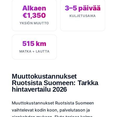
Alkaen
3–5 päivää
€1,350
KULJETUSAIKA
YKSIÖN MUUTTO
515 km
MATKA + LAUTTA
Muuttokustannukset
Ruotsista Suomeen: Tarkka
hintavertailu 2026
Muuttokustannukset Ruotsista Suomeen
vaihtelevat kodin koon, palvelutason ja
ajankohdan mukaan. Flyto tarjoaa kolme