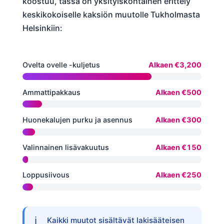
koostuu, tässä on yksityiskohtainen erittely
keskikokoiselle kaksiön muutolle Tukholmasta
Helsinkiin:
Ovelta ovelle -kuljetus
Alkaen €3,200
Ammattipakkaus
Alkaen €500
Huonekalujen purku ja asennus
Alkaen €300
Valinnainen lisävakuutus
Alkaen €150
Loppusiivous
Alkaen €250
Kaikki muutot sisältävät lakisääteisen