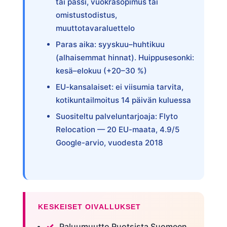
tai passi, vuokrasopimus tai
omistustodistus,
muuttotavaraluettelo
Paras aika: syyskuu–huhtikuu
(alhaisemmat hinnat). Huippusesonki:
kesä–elokuu (+20–30 %)
EU-kansalaiset: ei viisumia tarvita,
kotikuntailmoitus 14 päivän kuluessa
Suositeltu palveluntarjoaja: Flyto
Relocation — 20 EU-maata, 4.9/5
Google-arvio, vuodesta 2018
KESKEISET OIVALLUKSET
Paluumuutto Ruotsista Suomeen