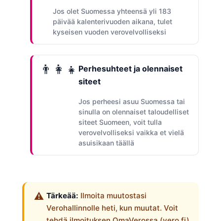
Jos olet Suomessa yhteensä yli 183
päivää kalenterivuoden aikana, tulet
kyseisen vuoden verovelvolliseksi
👨‍👩‍👧
Perhesuhteet ja olennaiset
siteet
Jos perheesi asuu Suomessa tai
sinulla on olennaiset taloudelliset
siteet Suomeen, voit tulla
verovelvolliseksi vaikka et vielä
asuisikaan täällä
Tärkeää:
Ilmoita muutostasi
Verohallinnolle heti, kun muutat. Voit
tehdä ilmoituksen OmaVerossa (vero.fi)