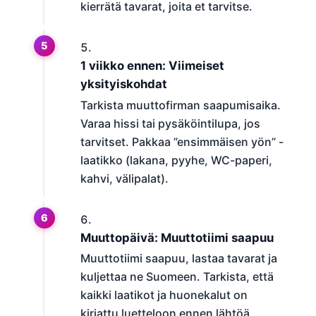
kierrätä tavarat, joita et tarvitse.
1 viikko ennen: Viimeiset
yksityiskohdat
Tarkista muuttofirman saapumisaika.
Varaa hissi tai pysäköintilupa, jos
tarvitset. Pakkaa ”ensimmäisen yön” -
laatikko (lakana, pyyhe, WC-paperi,
kahvi, välipalat).
Muuttopäivä: Muuttotiimi saapuu
Muuttotiimi saapuu, lastaa tavarat ja
kuljettaa ne Suomeen. Tarkista, että
kaikki laatikot ja huonekalut on
kirjattu luetteloon ennen lähtöä.