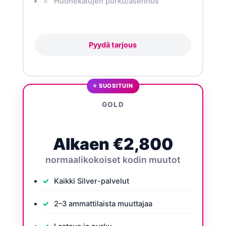
Huonekalujen purku/asennus
Pyydä tarjous
⭐ SUOSITUIN
GOLD
Alkaen €2,800
normaalikokoiset kodin muutot
Kaikki Silver-palvelut
2–3 ammattilaista muuttajaa