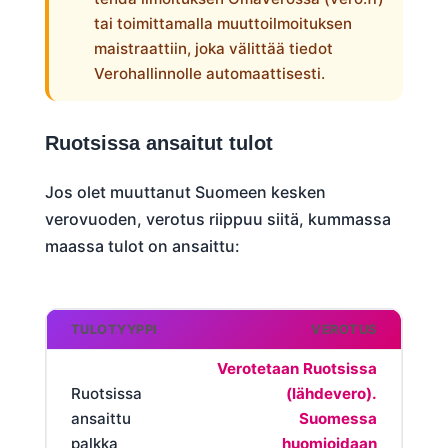
tai toimittamalla muuttoilmoituksen
maistraattiin, joka välittää tiedot
Verohallinnolle automaattisesti.
Ruotsissa ansaitut tulot
Jos olet muuttanut Suomeen kesken
verovuoden, verotus riippuu siitä, kummassa
maassa tulot on ansaittu:
TULOTYYPPI
VEROTUS
Verotetaan Ruotsissa
Ruotsissa
(lähdevero).
ansaittu
Suomessa
palkka
huomioidaan