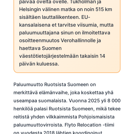
päivää ovelta ovelle. Tukholman ja
Helsingin välinen matka on noin 515 km
sisältäen lauttaliikenteen. EU-
kansalaisena et tarvitse viisumia, mutta
paluumuuttajana sinun on ilmoitettava
osoitteenmuutos Verohallinnolle ja
haettava Suomen
väestötietojärjestelmään takaisin 14
päivän kuluessa.
Paluumuutto Ruotsista Suomeen on
merkittävä elämänvaihe, joka koskettaa yhä
useampaa suomalaista. Vuonna 2025 yli 8 000
henkilöä palasi Ruotsista Suomeen, mikä tekee
reitistä yhden vilkkaimmista Pohjoismaisista
paluumuuttovirroista. Flyto Relocation -tiimi
on vuodesta 2018 lähtien koordinoinut