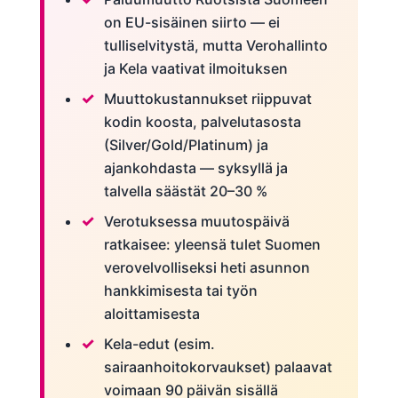
on EU-sisäinen siirto — ei
tulliselvitystä, mutta Verohallinto
ja Kela vaativat ilmoituksen
Muuttokustannukset riippuvat
kodin koosta, palvelutasosta
(Silver/Gold/Platinum) ja
ajankohdasta — syksyllä ja
talvella säästät 20–30 %
Verotuksessa muutospäivä
ratkaisee: yleensä tulet Suomen
verovelvolliseksi heti asunnon
hankkimisesta tai työn
aloittamisesta
Kela-edut (esim.
sairaanhoitokorvaukset) palaavat
voimaan 90 päivän sisällä