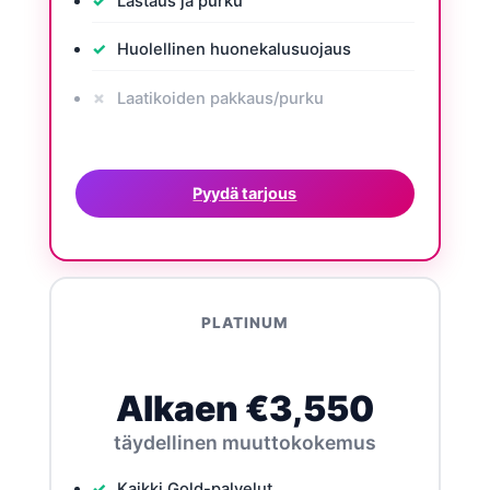
Lastaus ja purku
Huolellinen huonekalusuojaus
Laatikoiden pakkaus/purku
Pyydä tarjous
PLATINUM
Alkaen €3,550
täydellinen muuttokokemus
Kaikki Gold-palvelut