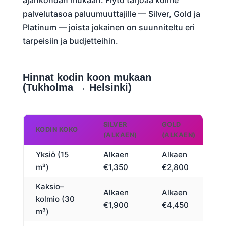
palvelutasoa paluumuuttajille — Silver, Gold ja
Platinum — joista jokainen on suunniteltu eri
tarpeisiin ja budjetteihin.
Hinnat kodin koon mukaan
(Tukholma → Helsinki)
SILVER
GOLD
P
KODIN KOKO
(ALKAEN)
(ALKAEN)
Yksiö (15
Alkaen
Alkaen
m³)
€1,350
€2,800
Kaksio–
Alkaen
Alkaen
kolmio (30
€1,900
€4,450
m³)