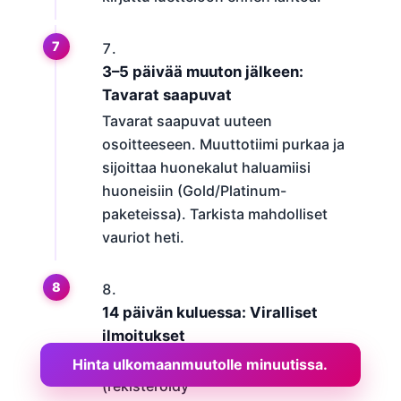
3–5 päivää muuton jälkeen:
Tavarat saapuvat
Tavarat saapuvat uuteen
osoitteeseen. Muuttotiimi purkaa ja
sijoittaa huonekalut haluamiisi
huoneisiin (Gold/Platinum-
paketeissa). Tarkista mahdolliset
vauriot heti.
14 päivän kuluessa: Viralliset
ilmoitukset
Ilmoita muuttosi maistraattiin
Hinta ulkomaanmuutolle minuutissa.
(rekisteröidy