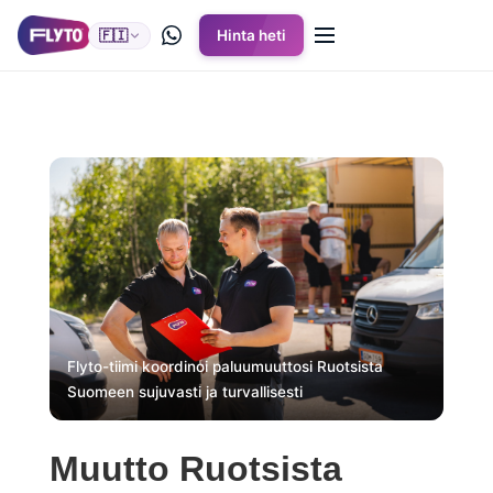
🇫🇮
Hinta heti
Flyto-tiimi koordinoi paluumuuttosi Ruotsista
Suomeen sujuvasti ja turvallisesti
Muutto Ruotsista