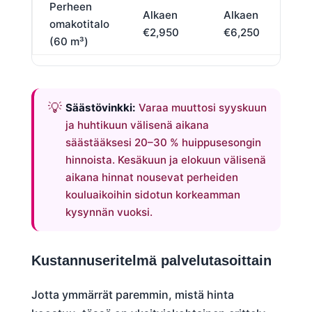
Perheen
Alkaen
Alkaen
omakotitalo
€2,950
€6,250
(60 m³)
Säästövinkki:
Varaa muuttosi syyskuun
ja huhtikuun välisenä aikana
säästääksesi 20–30 % huippusesongin
hinnoista. Kesäkuun ja elokuun välisenä
aikana hinnat nousevat perheiden
kouluaikoihin sidotun korkeamman
kysynnän vuoksi.
Kustannuseritelmä palvelutasoittain
Jotta ymmärrät paremmin, mistä hinta