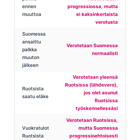
ennen
progressiossa, mutta
muuttoa
ei kaksinkertaista
verotusta
Suomessa
ansaittu
Verotetaan Suomessa
palkka
normaalisti
muuton
jälkeen
Verotetaan yleensä
Ruotsissa (lähdevero),
Ruotsista
jos olet asunut
saatu eläke
Ruotsissa
työskennellessäsi
Verotetaan Ruotsissa,
Vuokratulot
mutta Suomessa
Ruotsista
progressioehtoisesti