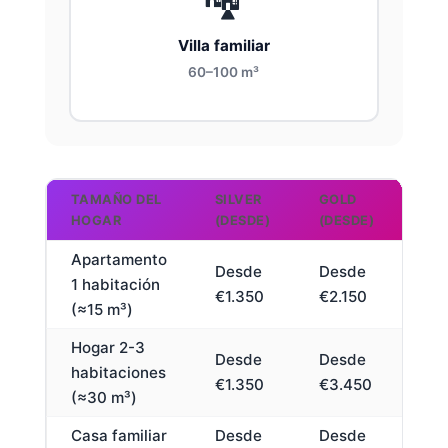
Villa familiar
60–100 m³
TAMAÑO DEL
SILVER
GOLD
PL
HOGAR
(DESDE)
(DESDE)
(
Apartamento
Desde
Desde
1 habitación
€1.350
€2.150
(≈15 m³)
Hogar 2-3
Desde
Desde
habitaciones
€1.350
€3.450
(≈30 m³)
Casa familiar
Desde
Desde