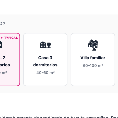
O?

🏡
🏘️
. 2
Casa 3
Villa familiar
orios
dormitorios
60–100 m³
0 m³
40–60 m³