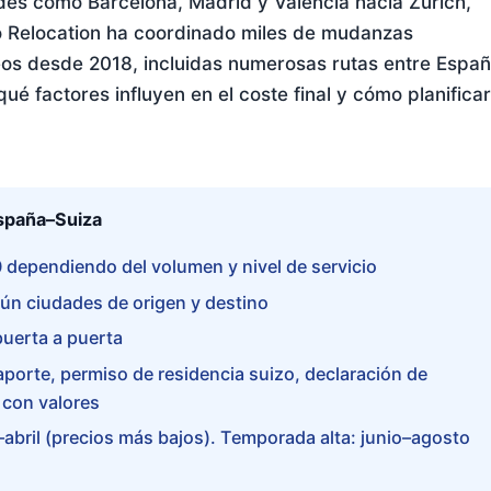
es como Barcelona, Madrid y Valencia hacia Zúrich,
to Relocation ha coordinado miles de mudanzas
eos desde 2018, incluidas numerosas rutas entre Espa
é factores influyen en el coste final y cómo planifica
spaña–Suiza
dependiendo del volumen y nivel de servicio
ún ciudades de origen y destino
puerta a puerta
orte, permiso de residencia suizo, declaración de
 con valores
abril (precios más bajos). Temporada alta: junio–agosto