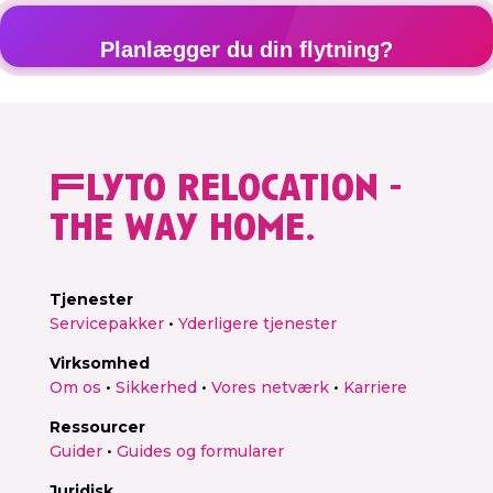
Planlægger du din flytning?
Få et gratis, personligt tilbud på 2 minutter
Flyto relocation -
Få gratis tilbud →
the way home.
Tjenester
Servicepakker
•
Yderligere tjenester
Virksomhed
Om os
•
Sikkerhed
•
Vores netværk
•
Karriere
Ressourcer
Guider
•
Guides og formularer
Juridisk