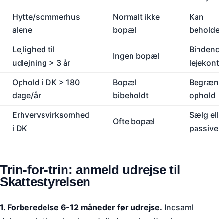
Hytte/sommerhus
Normalt ikke
Kan
alene
bopæl
behold
Lejlighed til
Binden
Ingen bopæl
udlejning > 3 år
lejekont
Ophold i DK > 180
Bopæl
Begræn
dage/år
bibeholdt
ophold
Erhvervsvirksomhed
Sælg ell
Ofte bopæl
i DK
passive
Trin-for-trin: anmeld udrejse til
Skattestyrelsen
1. Forberedelse 6-12 måneder før udrejse.
Indsaml