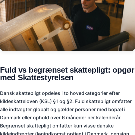
Fuld vs begrænset skattepligt: opgør
med Skattestyrelsen
Dansk skattepligt opdeles i to hovedkategorier efter
kildeskatteloven (KSL) §1 og §2. Fuld skattepligt omfatter
alle indtægter globalt og gælder personer med bopæl i
Danmark eller ophold over 6 måneder per kalenderår.
Begrænset skattepligt omfatter kun visse danske
kildeindtægter (lønindkomst optjent i Danmark, pension