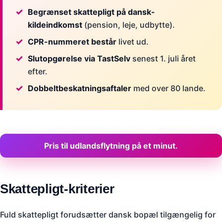
Begrænset skattepligt på dansk-
kildeindkomst
(pension, leje, udbytte).
CPR-nummeret består
livet ud.
Slutopgørelse via TastSelv
senest 1. juli året
efter.
Dobbeltbeskatningsaftaler
med over 80 lande.
Pris til udlandsflytning på et minut.
Skattepligt-kriterier
Fuld skattepligt forudsætter dansk bopæl tilgængelig for