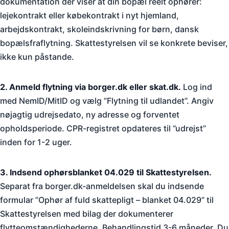
dokumentation der viser at din bopæl reelt ophører:
lejekontrakt eller købekontrakt i nyt hjemland,
arbejdskontrakt, skoleindskrivning for børn, dansk
bopælsfraflytning. Skattestyrelsen vil se konkrete beviser,
ikke kun påstande.
2. Anmeld flytning via borger.dk eller skat.dk.
Log ind
med NemID/MitID og vælg ”Flytning til udlandet”. Angiv
nøjagtig udrejsedato, ny adresse og forventet
opholdsperiode. CPR-registret opdateres til ”udrejst”
inden for 1-2 uger.
3. Indsend ophørsblanket 04.029 til Skattestyrelsen.
Separat fra borger.dk-anmeldelsen skal du indsende
formular ”Ophør af fuld skattepligt – blanket 04.029” til
Skattestyrelsen med bilag der dokumenterer
flytteomstændighederne. Behandlingstid 3-6 måneder. Du