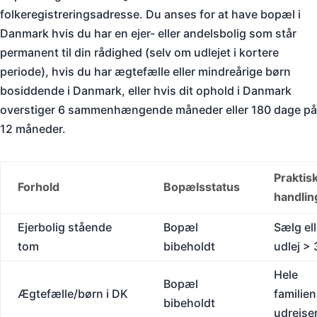
folkeregistreringsadresse. Du anses for at have bopæl i
Danmark hvis du har en ejer- eller andelsbolig som står
permanent til din rådighed (selv om udlejet i kortere
periode), hvis du har ægtefælle eller mindreårige børn
bosiddende i Danmark, eller hvis dit ophold i Danmark
overstiger 6 sammenhængende måneder eller 180 dage på
12 måneder.
Praktis
Forhold
Bopælsstatus
handlin
Ejerbolig stående
Bopæl
Sælg ell
tom
bibeholdt
udlej > 
Hele
Bopæl
Ægtefælle/børn i DK
familien
bibeholdt
udrejse