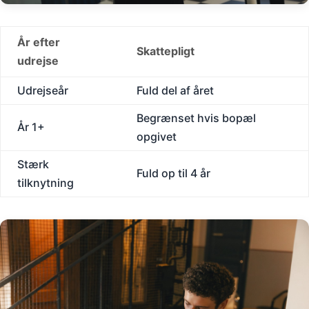
År efter
Skattepligt
udrejse
Udrejseår
Fuld del af året
Begrænset hvis bopæl
År 1+
opgivet
Stærk
Fuld op til 4 år
tilknytning