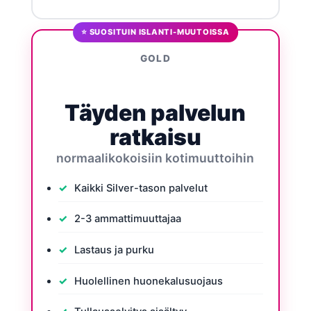
⭐ SUOSITUIN ISLANTI-MUUTOISSA
GOLD
Täyden palvelun
ratkaisu
normaalikokoisiin kotimuuttoihin
Kaikki Silver-tason palvelut
2-3 ammattimuuttajaa
Lastaus ja purku
Huolellinen huonekalusuojaus