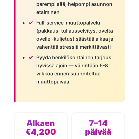
parempi sää, helpompi asunnon
etsiminen
Full-service-muuttopalvelu
(pakkaus, tullausselvitys, ovelta
ovelle -kuljetus) säästää aikaa ja
vähentää stressiä merkittävästi
Pyydä henkilökohtainen tarjous
hyvissä ajoin — vähintään 6-8
viikkoa ennen suunniteltua
muuttopäivää
Alkaen
7–14
€4,200
päivää