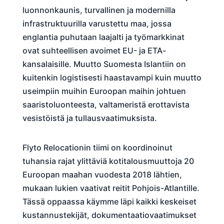
luonnonkaunis, turvallinen ja modernilla
infrastruktuurilla varustettu maa, jossa
englantia puhutaan laajalti ja työmarkkinat
ovat suhteellisen avoimet EU- ja ETA-
kansalaisille. Muutto Suomesta Islantiin on
kuitenkin logistisesti haastavampi kuin muutto
useimpiin muihin Euroopan maihin johtuen
saaristoluonteesta, valtameristä erottavista
vesistöistä ja tullausvaatimuksista.
Flyto Relocationin tiimi on koordinoinut
tuhansia rajat ylittäviä kotitalousmuuttoja 20
Euroopan maahan vuodesta 2018 lähtien,
mukaan lukien vaativat reitit Pohjois-Atlantille.
Tässä oppaassa käymme läpi kaikki keskeiset
kustannustekijät, dokumentaatiovaatimukset