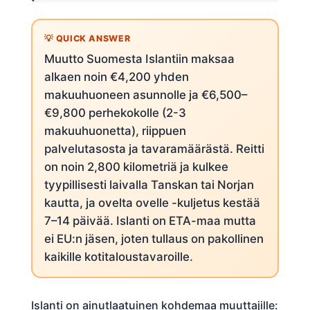
Muutto Suomesta Islantiin maksaa
alkaen noin €4,200 yhden
makuuhuoneen asunnolle ja €6,500–
€9,800 perhekokolle (2-3
makuuhuonetta), riippuen
palvelutasosta ja tavaramäärästä. Reitti
on noin 2,800 kilometriä ja kulkee
tyypillisesti laivalla Tanskan tai Norjan
kautta, ja ovelta ovelle -kuljetus kestää
7–14 päivää. Islanti on ETA-maa mutta
ei EU:n jäsen, joten tullaus on pakollinen
kaikille kotitaloustavaroille.
Islanti on ainutlaatuinen kohdemaa muuttajille: