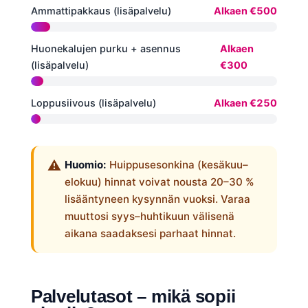
Ammattipakkaus (lisäpalvelu)
Alkaen €500
Huonekalujen purku + asennus
Alkaen
(lisäpalvelu)
€300
Loppusiivous (lisäpalvelu)
Alkaen €250
Huomio:
Huippusesonkina (kesäkuu–
elokuu) hinnat voivat nousta 20–30 %
lisääntyneen kysynnän vuoksi. Varaa
muuttosi syys–huhtikuun välisenä
aikana saadaksesi parhaat hinnat.
Palvelutasot – mikä sopii