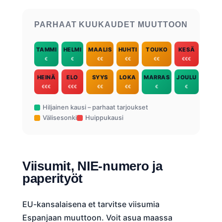
PARHAAT KUUKAUDET MUUTTOON
TAMMI
HELMI
MAALIS
HUHTI
TOUKO
KESÄ
€
€
€€
€€
€€
€€€
HEINÄ
ELO
SYYS
LOKA
MARRAS
JOULU
€€€
€€€
€€
€€
€
€
Hiljainen kausi – parhaat tarjoukset
Välisesonki
Huippukausi
Viisumit, NIE-numero ja
paperityöt
EU-kansalaisena et tarvitse viisumia
Espanjaan muuttoon. Voit asua maassa