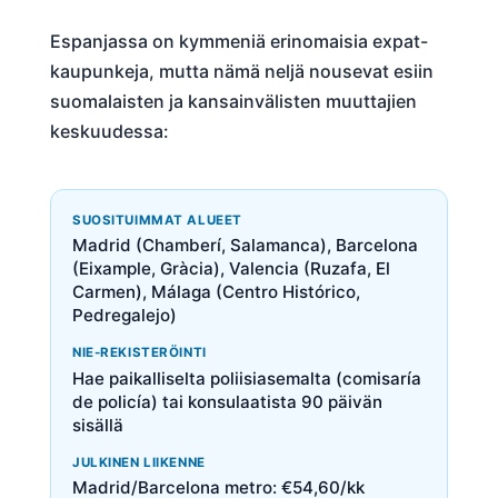
Espanjassa on kymmeniä erinomaisia expat-
kaupunkeja, mutta nämä neljä nousevat esiin
suomalaisten ja kansainvälisten muuttajien
keskuudessa:
SUOSITUIMMAT ALUEET
Madrid (Chamberí, Salamanca), Barcelona
(Eixample, Gràcia), Valencia (Ruzafa, El
Carmen), Málaga (Centro Histórico,
Pedregalejo)
NIE-REKISTERÖINTI
Hae paikalliselta poliisiasemalta (comisaría
de policía) tai konsulaatista 90 päivän
sisällä
JULKINEN LIIKENNE
Madrid/Barcelona metro: €54,60/kk