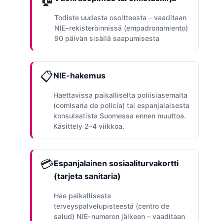
Todiste uudesta osoitteesta – vaaditaan
NIE-rekisteröinnissä (empadronamiento)
90 päivän sisällä saapumisesta
📋
NIE-hakemus
Haettavissa paikalliselta poliisiasemalta
(comisaría de policía) tai espanjalaisesta
konsulaatista Suomessa ennen muuttoa.
Käsittely 2–4 viikkoa.
💳
Espanjalainen sosiaaliturvakortti
(tarjeta sanitaria)
Hae paikallisesta
terveyspalvelupisteestä (centro de
salud) NIE-numeron jälkeen – vaaditaan