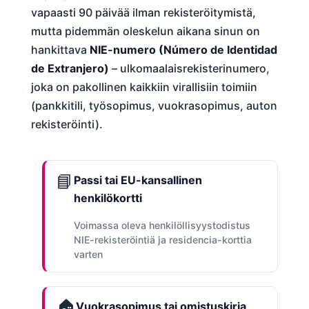
vapaasti 90 päivää ilman rekisteröitymistä,
mutta pidemmän oleskelun aikana sinun on
hankittava
NIE-numero (Número de Identidad
de Extranjero)
– ulkomaalaisrekisterinumero,
joka on pakollinen kaikkiin virallisiin toimiin
(pankkitili, työsopimus, vuokrasopimus, auton
rekisteröinti).
📘
Passi tai EU-kansallinen
henkilökortti
Voimassa oleva henkilöllisyystodistus
NIE-rekisteröintiä ja residencia-korttia
varten
🏠
Vuokrasopimus tai omistuskirja