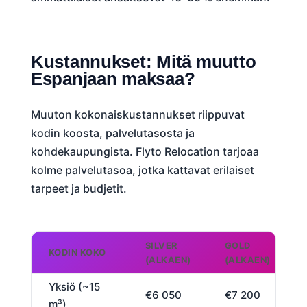
Kustannukset: Mitä muutto
Espanjaan maksaa?
Muuton kokonaiskustannukset riippuvat
kodin koosta, palvelutasosta ja
kohdekaupungista. Flyto Relocation tarjoaa
kolme palvelutasoa, jotka kattavat erilaiset
tarpeet ja budjetit.
SILVER
GOLD
KODIN KOKO
(ALKAEN)
(ALKAEN)
Yksiö (~15
€6 050
€7 200
m³)