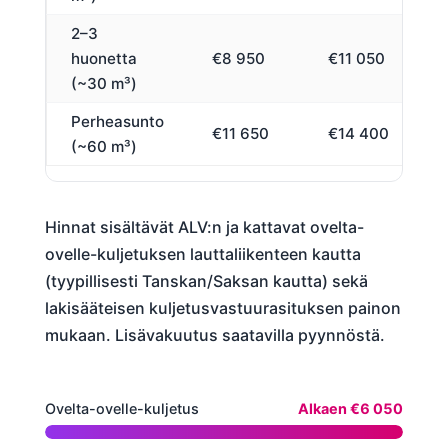
2–3
huonetta
€8 950
€11 050
(~30 m³)
Perheasunto
€11 650
€14 400
(~60 m³)
Hinnat sisältävät ALV:n ja kattavat ovelta-
ovelle-kuljetuksen lauttaliikenteen kautta
(tyypillisesti Tanskan/Saksan kautta) sekä
lakisääteisen kuljetusvastuurasituksen painon
mukaan. Lisävakuutus saatavilla pyynnöstä.
Ovelta-ovelle-kuljetus
Alkaen €6 050