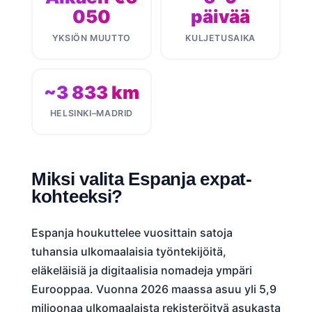
050
päivää
YKSIÖN MUUTTO
KULJETUSAIKA
~3 833 km
HELSINKI–MADRID
Miksi valita Espanja expat-
kohteeksi?
Espanja houkuttelee vuosittain satoja
tuhansia ulkomaalaisia työntekijöitä,
eläkeläisiä ja digitaalisia nomadeja ympäri
Eurooppaa. Vuonna 2026 maassa asuu yli 5,9
miljoonaa ulkomaalaista rekisteröityä asukasta