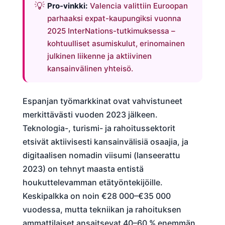
Pro-vinkki:
Valencia valittiin Euroopan
parhaaksi expat-kaupungiksi vuonna
2025 InterNations-tutkimuksessa –
kohtuulliset asumiskulut, erinomainen
julkinen liikenne ja aktiivinen
kansainvälinen yhteisö.
Espanjan työmarkkinat ovat vahvistuneet
merkittävästi vuoden 2023 jälkeen.
Teknologia-, turismi- ja rahoitussektorit
etsivät aktiivisesti kansainvälisiä osaajia, ja
digitaalisen nomadin viisumi (lanseerattu
2023) on tehnyt maasta entistä
houkuttelevamman etätyöntekijöille.
Keskipalkka on noin €28 000–€35 000
vuodessa, mutta tekniikan ja rahoituksen
ammattilaiset ansaitsevat 40–60 % enemmän.