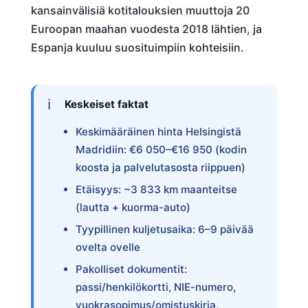
kansainvälisiä kotitalouksien muuttoja 20
Euroopan maahan vuodesta 2018 lähtien, ja
Espanja kuuluu suosituimpiin kohteisiin.
Keskeiset faktat
Keskimääräinen hinta Helsingistä
Madridiin: €6 050–€16 950 (kodin
koosta ja palvelutasosta riippuen)
Etäisyys: ~3 833 km maanteitse
(lautta + kuorma-auto)
Tyypillinen kuljetusaika: 6–9 päivää
ovelta ovelle
Pakolliset dokumentit:
passi/henkilökortti, NIE-numero,
vuokrasopimus/omistuskirja,