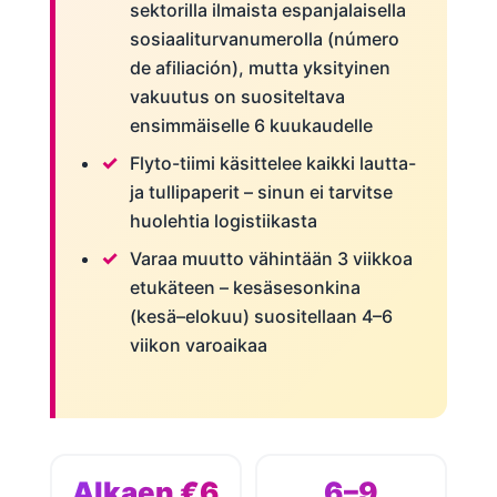
sektorilla ilmaista espanjalaisella
sosiaaliturvanumerolla (número
de afiliación), mutta yksityinen
vakuutus on suositeltava
ensimmäiselle 6 kuukaudelle
Flyto-tiimi käsittelee kaikki lautta-
ja tullipaperit – sinun ei tarvitse
huolehtia logistiikasta
Varaa muutto vähintään 3 viikkoa
etukäteen – kesäsesonkina
(kesä–elokuu) suositellaan 4–6
viikon varoaikaa
Alkaen €6
6–9