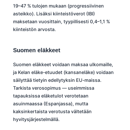
19–47 % tulojen mukaan (progressiivinen
asteikko). Lisäksi kiinteistöverot (IBI)
maksetaan vuosittain, tyypillisesti 0,4–1,1 %
kiinteistön arvosta.
Suomen eläkkeet
Suomen eläkkeet voidaan maksaa ulkomaille,
ja Kelan eläke-etuudet (kansaneläke) voidaan
säilyttää tietyin edellytyksin EU-maissa.
Tarkista verosopimus — useimmissa
tapauksissa eläketulot verotetaan
asuinmaassa (Espanjassa), mutta
kaksinkertaista verotusta vältetään
hyvitysjärjestelmällä.