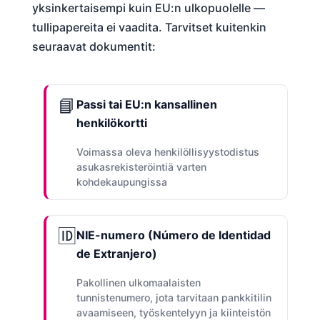
yksinkertaisempi kuin EU:n ulkopuolelle —
tullipapereita ei vaadita. Tarvitset kuitenkin
seuraavat dokumentit:
📘
Passi tai EU:n kansallinen
henkilökortti
Voimassa oleva henkilöllisyystodistus
asukasrekisteröintiä varten
kohdekaupungissa
🆔
NIE-numero (Número de Identidad
de Extranjero)
Pakollinen ulkomaalaisten
tunnistenumero, jota tarvitaan pankkitilin
avaamiseen, työskentelyyn ja kiinteistön