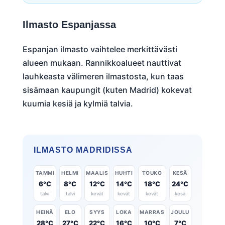
Ilmasto Espanjassa
Espanjan ilmasto vaihtelee merkittävästi
alueen mukaan. Rannikkoalueet nauttivat
lauhkeasta välimeren ilmastosta, kun taas
sisämaan kaupungit (kuten Madrid) kokevat
kuumia kesiä ja kylmiä talvia.
ILMASTO MADRIDISSA
TAMMI
HELMI
MAALIS
HUHTI
TOUKO
KESÄ
6°C
8°C
12°C
14°C
18°C
24°C
talvi
talvi
kevät
kevät
kevät
kesä
HEINÄ
ELO
SYYS
LOKA
MARRAS
JOULU
28°C
27°C
22°C
16°C
10°C
7°C