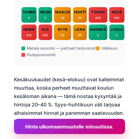
TAMMI
HELMI
MAALIS
HUHTI
TOUKO
KESÄ
€
€
€€
€€
€€€
€€€
HEINÄ
ELO
SYYS
LOKA
MARRAS
JOULU
€€€
€€€
€€
€€
€
€
Matala sesonki — parhaat tarjoukset
Välikausi
Huippusesonki
Kesäkuukaudet (kesä–elokuu) ovat kalleimmat
muuttaa, koska perheet muuttavat koulun
kesäloman aikana — tämä nostaa kysyntää ja
hintoja 20–40 %. Syys–huhtikuun väli tarjoaa
alhaisimmat hinnat ja paremman saatavuuden.
Lue lisää
parhaista muuttoajankohdista
Hinta ulkomaanmuutolle minuutissa.
kansainvälisessä muutossa
.