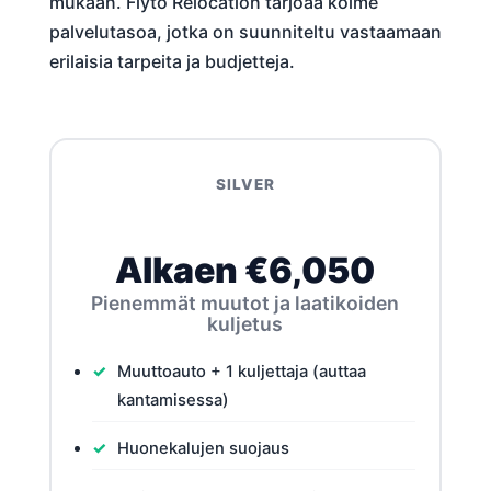
mukaan. Flyto Relocation tarjoaa kolme
palvelutasoa, jotka on suunniteltu vastaamaan
erilaisia tarpeita ja budjetteja.
SILVER
Alkaen €6,050
Pienemmät muutot ja laatikoiden
kuljetus
Muuttoauto + 1 kuljettaja (auttaa
kantamisessa)
Huonekalujen suojaus