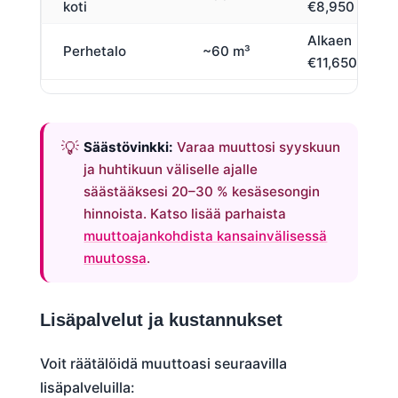
koti
€8,950
Alkaen
Perhetalo
~60 m³
€11,650
Säästövinkki:
Varaa muuttosi syyskuun
ja huhtikuun väliselle ajalle
säästääksesi 20–30 % kesäsesongin
hinnoista. Katso lisää parhaista
muuttoajankohdista kansainvälisessä
muutossa
.
Lisäpalvelut ja kustannukset
Voit räätälöidä muuttoasi seuraavilla
lisäpalveluilla: