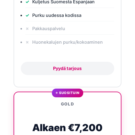
Kuljetus Suomesta Espanjaan
Purku uudessa kodissa
Pakkauspalvelu
Huonekalujen purku/kokoaminen
Pyydä tarjous
⭐ SUOSITUIN
GOLD
Alkaen €7,200