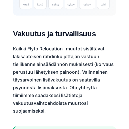
kesä
kesä
syksy
syksy
syksy
talvi
Vakuutus ja turvallisuus
Kaikki Flyto Relocation -muutot sisältävät
lakisääteisen rahdinkuljettajan vastuun
tieliikennelainsäädännön mukaisesti (korvaus
perustuu lähetyksen painoon). Valinnainen
täysarvoinen lisävakuutus on saatavilla
pyynnöstä lisämaksusta. Ota yhteyttä
tiimiimme saadaksesi lisätietoja
vakuutusvaihtoehdoista muuttosi
suojaamiseksi.