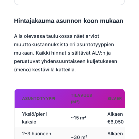
Hintajakauma asunnon koon mukaan
Alla olevassa taulukossa näet arviot
muuttokustannuksista eri asuntotyyppien
mukaan. Kaikki hinnat sisältävät ALV:n ja
perustuvat yhdensuuntaiseen kuljetukseen
(meno) kestävillä katteilla.
TILAVUUS
ASUNTOTYYPPI
SILVER
(M³)
Yksiö/pieni
Alkaen
~15 m³
kaksio
€6,050
2–3 huoneen
Alkaen
~30 m³