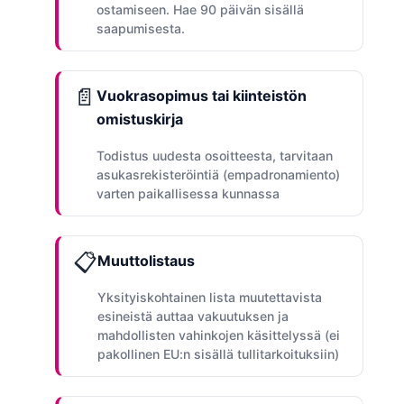
ostamiseen. Hae 90 päivän sisällä
saapumisesta.
📄
Vuokrasopimus tai kiinteistön
omistuskirja
Todistus uudesta osoitteesta, tarvitaan
asukasrekisteröintiä (empadronamiento)
varten paikallisessa kunnassa
📋
Muuttolistaus
Yksityiskohtainen lista muutettavista
esineistä auttaa vakuutuksen ja
mahdollisten vahinkojen käsittelyssä (ei
pakollinen EU:n sisällä tullitarkoituksiin)