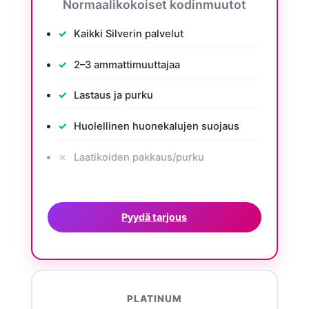
Normaalikokoiset kodinmuutot
Kaikki Silverin palvelut
2–3 ammattimuuttajaa
Lastaus ja purku
Huolellinen huonekalujen suojaus
Laatikoiden pakkaus/purku
Pyydä tarjous
PLATINUM