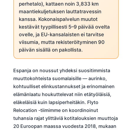
perhetalo), kattaen noin 3,833 km
maantiekuljetuksen lauttatravessin
kanssa. Kokonaispalvelun muutot
kestävät tyypillisesti 5–9 päivää ovelta
ovelle, ja EU-kansalaisten ei tarvitse
viisumia, mutta rekisteröityminen 90
päivän sisällä on pakollista.
Espanja on noussut yhdeksi suositimmista
muuttokohteista suomalaisille — aurinko,
kohtuulliset elinkustannukset ja erinomainen
elämänlaatu houkuttelevat niin etätyöläisiä,
eläkeläisiä kuin lapsiperheitäkin. Flyto
Relocation -tiimimme on koordinoinut
tuhansia rajat ylittäviä kotitalouksien muuttoja
20 Euroopan maassa vuodesta 2018, mukaan