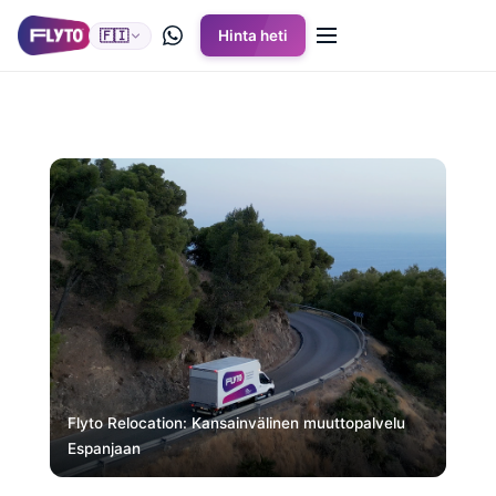
🇫🇮
Hinta heti
Flyto Relocation: Kansainvälinen muuttopalvelu
Espanjaan