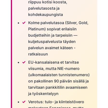
riippuu kotisi koosta,
palvelutasosta ja
kohdekaupungista
Kolme palvelutasoa (Silver, Gold,
Platinum) sopivat erilaisiin
budjetteihin ja tarpeisiin —
kuljetuspalvelusta täyden
palvelun avaimet käteen -
ratkaisuun
EU-kansalaisena et tarvitse
viisumia, mutta NIE-numero
(ulkomaalaisten tunnistenumero)
on pakollinen 90 päivän sisällä ja
tarvitaan pankkitilin avaamiseen
ja työskentelyyn
Verotus: tulo- ja kiinteistövero
maksetaan Espanjassa, mutta