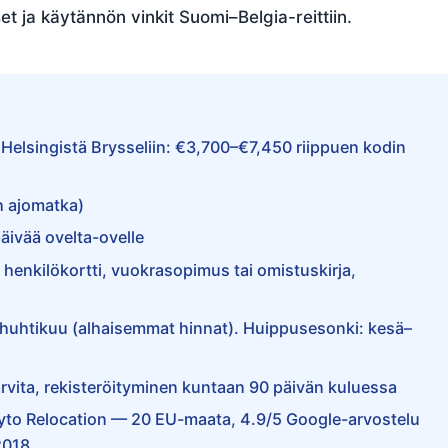
 ja käytännön vinkit Suomi–Belgia-reittiin.
Helsingistä Brysseliin: €3,700–€7,450 riippuen kodin
h ajomatka)
päivää ovelta-ovelle
ai henkilökortti, vuokrasopimus tai omistuskirja,
huhtikuu (alhaisemmat hinnat). Huippusesonki: kesä–
tarvita, rekisteröityminen kuntaan 90 päivän kuluessa
Flyto Relocation — 20 EU-maata, 4.9/5 Google-arvostelu
2018