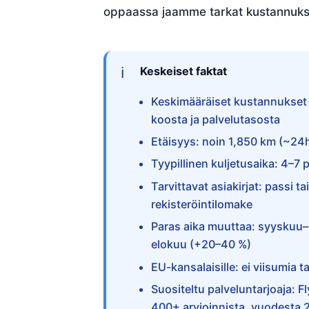
oppaassa jaamme tarkat kustannukset
Keskeiset faktat
Keskimääräiset kustannukset 
koosta ja palvelutasosta
Etäisyys: noin 1,850 km (~24
Tyypillinen kuljetusaika: 4–7 
Tarvittavat asiakirjat: passi t
rekisteröintilomake
Paras aika muuttaa: syyskuu–
elokuu (+20–40 %)
EU-kansalaisille: ei viisumia 
Suositeltu palveluntarjoaja: 
400+ arvioinnista, vuodesta 