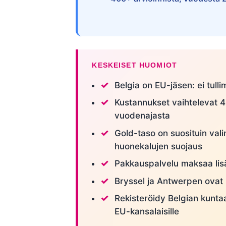
KESKEISET HUOMIOT
Belgia on EU-jäsen: ei tull
Kustannukset vaihtelevat 4
vuodenajasta
Gold-taso on suosituin vali
huonekalujen suojaus
Pakkauspalvelu maksaa lisä
Bryssel ja Antwerpen ovat 
Rekisteröidy Belgian kunta
EU-kansalaisille