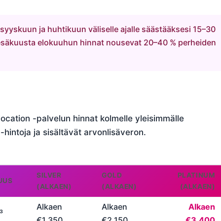
yyskuun ja huhtikuun väliselle ajalle säästääksesi 15–30
esäkuusta elokuuhun hinnat nousevat 20–40 % perheiden
location -palvelun hinnat kolmelle yleisimmälle
n-hintoja ja sisältävät arvonlisäveron.
SILVER
GOLD
PLATINUM
UUS
(ALKAEN)
(ALKAEN)
(ALKAEN)
Alkaen
Alkaen
Alkaen
³
€1,350
€2,150
€3,400