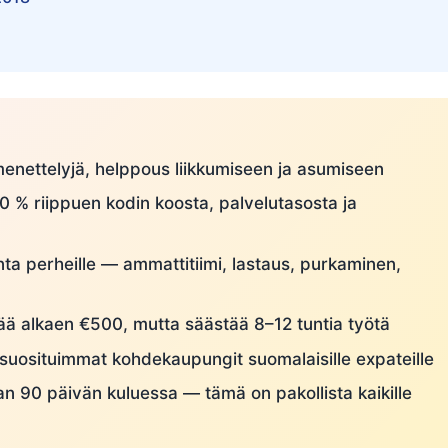
imenettelyjä, helppous liikkumiseen ja asumiseen
0 % riippuen kodin koosta, palvelutasosta ja
nta perheille — ammattitiimi, lastaus, purkaminen,
ä alkaen €500, mutta säästää 8–12 tuntia työtä
suosituimmat kohdekaupungit suomalaisille expateille
an 90 päivän kuluessa — tämä on pakollista kaikille