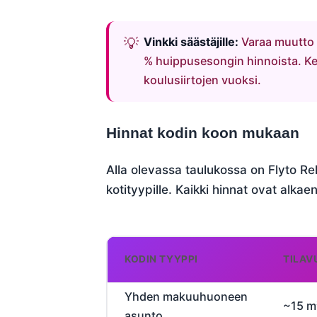
Vinkki säästäjille:
Varaa muutto s
% huippusesongin hinnoista. K
koulusiirtojen vuoksi.
Hinnat kodin koon mukaan
Alla olevassa taulukossa on Flyto Re
kotityypille. Kaikki hinnat ovat alkae
KODIN TYYPPI
TILAV
Yhden makuuhuoneen
~15 m
asunto