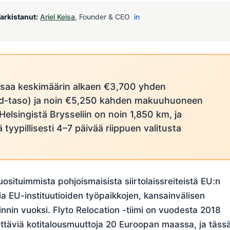
arkistanut:
Ariel Keisa
, Founder & CEO
in
saa keskimäärin alkaen €3,700 yhden
-taso) ja noin €5,250 kahden makuuhuoneen
elsingistä Brysseliin on noin 1,850 km, ja
 tyypillisesti 4–7 päivää riippuen valitusta
situimmista pohjoismaisista siirtolaissreiteistä EU:n
ia EU-instituutioiden työpaikkojen, kansainvälisen
ainnin vuoksi. Flyto Relocation -tiimi on vuodesta 2018
ylittäviä kotitalousmuuttoja 20 Euroopan maassa, ja täss