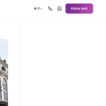
🌐 FI
Hinta heti