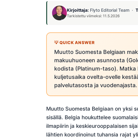
Kirjoittaja:
Flyto Editorial Team ·
T
Tarkistettu viimeksi: 11.5.2026
Muutto Suomesta Belgiaan mak
makuuhuoneen asunnosta (Gold
kodista (Platinum-taso). Matka H
kuljetusaika ovelta-ovelle kestää
palvelutasosta ja vuodenajasta.
Muutto Suomesta Belgiaan on yksi suo
sisällä. Belgia houkuttelee suomalais
ilmapiirin ja keskieurooppalaisen sij
lähtien koordinoinut tuhansia rajat 