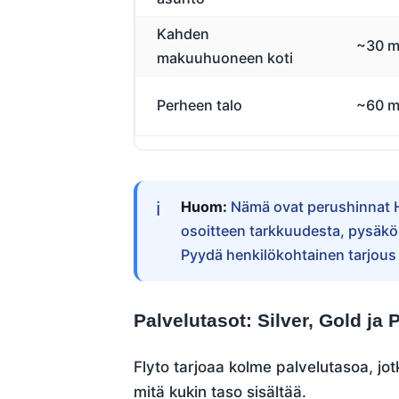
Kahden
~30 m
makuuhuoneen koti
Perheen talo
~60 m
Huom:
Nämä ovat perushinnat He
osoitteen tarkkuudesta, pysäköin
Pyydä henkilökohtainen tarjous
Palvelutasot: Silver, Gold ja 
Flyto tarjoaa kolme palvelutasoa, jotk
mitä kukin taso sisältää.