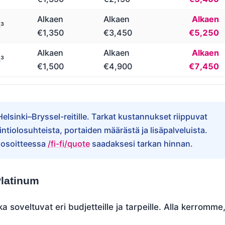
Alkaen
Alkaen
Alkaen
³
€1,350
€3,450
€5,250
Alkaen
Alkaen
Alkaen
³
€1,500
€4,900
€7,450
lsinki–Bryssel-reitille. Tarkat kustannukset riippuvat
tiolosuhteista, portaiden määrästä ja lisäpalveluista.
 osoitteessa
/fi-fi/quote
saadaksesi tarkan hinnan.
Platinum
a soveltuvat eri budjetteille ja tarpeille. Alla kerromme